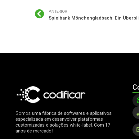
ANTERIOR
C
Somos
uma fábrica de softwares e aplicativos
especializada em desenvolver plataformas
customizadas e soluções white-label. Com 17
anos de mercado!