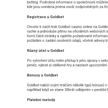
betting. Podrobné informace o společnosti můžete n
kde jsou uvedena jména osob zodpovědných za říze
Registrace u Goldbet
Chcete-li začít hrát
Goldbet casino online
na Goldbe
rychle a jednoduše přímo na oficiálních webových st
horní části stránky a vyplníte požadované informac
požádáni o zadání osobních údajů, včetně adresy by
Různý účet u Goldbet
Po vytvoření účtu máte přístup k jeho úpravy v sekc
peněz, vybrat si oblíbené hry a nastavit upozornění 
Bónusy u Goldbet
Goldbet nabízí svým hráčům několik typů bónusů 
například když se stane 30krát odbíjením v peněžní
Platební metody