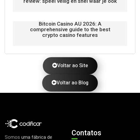
review: speel veilig en snel waar je ook
Bitcoin Casino AU 2026: A
comprehensive guide to the best
crypto casino features
Voltar ao Site
Voltar ao Blog
Contatos
Somos
uma fábrica de