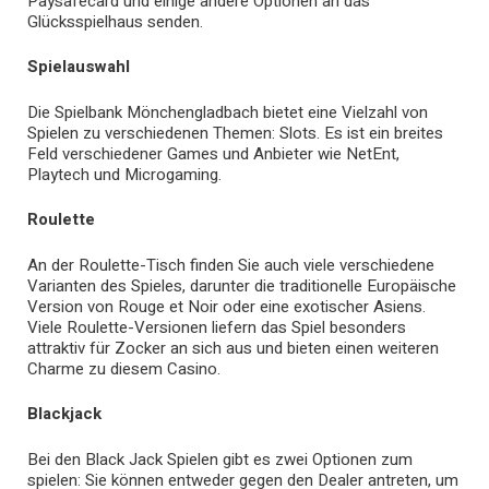
Paysafecard und einige andere Optionen an das
Glücksspielhaus senden.
Spielauswahl
Die Spielbank Mönchengladbach bietet eine Vielzahl von
Spielen zu verschiedenen Themen: Slots. Es ist ein breites
Feld verschiedener Games und Anbieter wie NetEnt,
Playtech und Microgaming.
Roulette
An der Roulette-Tisch finden Sie auch viele verschiedene
Varianten des Spieles, darunter die traditionelle Europäische
Version von Rouge et Noir oder eine exotischer Asiens.
Viele Roulette-Versionen liefern das Spiel besonders
attraktiv für Zocker an sich aus und bieten einen weiteren
Charme zu diesem Casino.
Blackjack
Bei den Black Jack Spielen gibt es zwei Optionen zum
spielen: Sie können entweder gegen den Dealer antreten, um