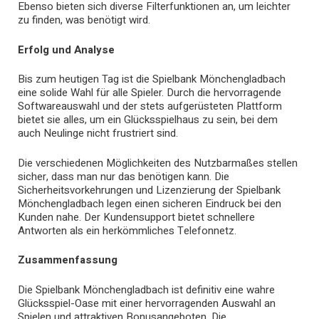
Ebenso bieten sich diverse Filterfunktionen an, um leichter
zu finden, was benötigt wird.
Erfolg und Analyse
Bis zum heutigen Tag ist die Spielbank Mönchengladbach
eine solide Wahl für alle Spieler. Durch die hervorragende
Softwareauswahl und der stets aufgerüsteten Plattform
bietet sie alles, um ein Glücksspielhaus zu sein, bei dem
auch Neulinge nicht frustriert sind.
Die verschiedenen Möglichkeiten des Nutzbarmaßes stellen
sicher, dass man nur das benötigen kann. Die
Sicherheitsvorkehrungen und Lizenzierung der Spielbank
Mönchengladbach legen einen sicheren Eindruck bei den
Kunden nahe. Der Kundensupport bietet schnellere
Antworten als ein herkömmliches Telefonnetz.
Zusammenfassung
Die Spielbank Mönchengladbach ist definitiv eine wahre
Glücksspiel-Oase mit einer hervorragenden Auswahl an
Spielen und attraktiven Bonusangeboten. Die