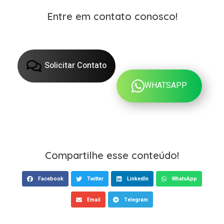
Entre em contato conosco!
Solicitar Contato
WHATSAPP
Compartilhe esse conteúdo!
Facebook
Twitter
LinkedIn
WhatsApp
Email
Telegram