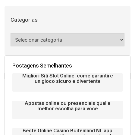
Categorias
Postagens Semelhantes
Migliori Siti Slot Online: come garantire
un gioco sicuro e divertente
Apostas online ou presenciais qual a
melhor escolha para você
Beste Online Casino Buitenland NL app