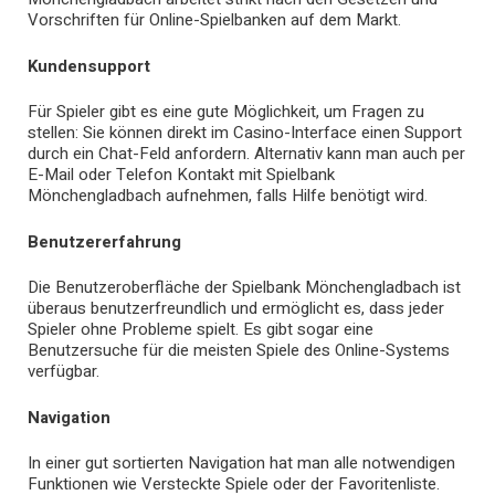
Vorschriften für Online-Spielbanken auf dem Markt.
Kundensupport
Für Spieler gibt es eine gute Möglichkeit, um Fragen zu
stellen: Sie können direkt im Casino-Interface einen Support
durch ein Chat-Feld anfordern. Alternativ kann man auch per
E-Mail oder Telefon Kontakt mit Spielbank
Mönchengladbach aufnehmen, falls Hilfe benötigt wird.
Benutzererfahrung
Die Benutzeroberfläche der Spielbank Mönchengladbach ist
überaus benutzerfreundlich und ermöglicht es, dass jeder
Spieler ohne Probleme spielt. Es gibt sogar eine
Benutzersuche für die meisten Spiele des Online-Systems
verfügbar.
Navigation
In einer gut sortierten Navigation hat man alle notwendigen
Funktionen wie Versteckte Spiele oder der Favoritenliste.