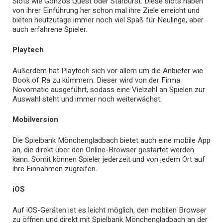
Slots wie Gonzo’s Quest oder Starburst. Diese slots haben
von ihrer Einführung her schon mal ihre Ziele erreicht und
bieten heutzutage immer noch viel Spaß für Neulinge, aber
auch erfahrene Spieler.
Playtech
Außerdem hat Playtech sich vor allem um die Anbieter wie
Book of Ra zu kümmern. Dieser wird von der Firma
Novomatic ausgeführt, sodass eine Vielzahl an Spielen zur
Auswahl steht und immer noch weiterwächst.
Mobilversion
Die Spielbank Mönchengladbach bietet auch eine mobile App
an, die direkt über den Online-Browser gestartet werden
kann. Somit können Spieler jederzeit und von jedem Ort auf
ihre Einnahmen zugreifen.
iOS
Auf iOS-Geräten ist es leicht möglich, den mobilen Browser
zu öffnen und direkt mit Spielbank Mönchengladbach an der