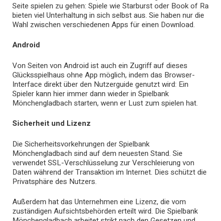
Seite spielen zu gehen: Spiele wie Starburst oder Book of Ra
bieten viel Unterhaltung in sich selbst aus. Sie haben nur die
Wahl zwischen verschiedenen Apps für einen Download.
Android
Von Seiten von Android ist auch ein Zugriff auf dieses
Glücksspielhaus ohne App möglich, indem das Browser-
Interface direkt über den Nutzerguide genutzt wird: Ein
Spieler kann hier immer dann wieder in Spielbank
Mönchengladbach starten, wenn er Lust zum spielen hat.
Sicherheit und Lizenz
Die Sicherheitsvorkehrungen der Spielbank
Mönchengladbach sind auf dem neuesten Stand. Sie
verwendet SSL-Verschlüsselung zur Verschleierung von
Daten während der Transaktion im Internet. Dies schützt die
Privatsphäre des Nutzers.
Außerdem hat das Unternehmen eine Lizenz, die vom
zuständigen Aufsichtsbehörden erteilt wird. Die Spielbank
Mönchengladbach arbeitet strikt nach den Gesetzen und