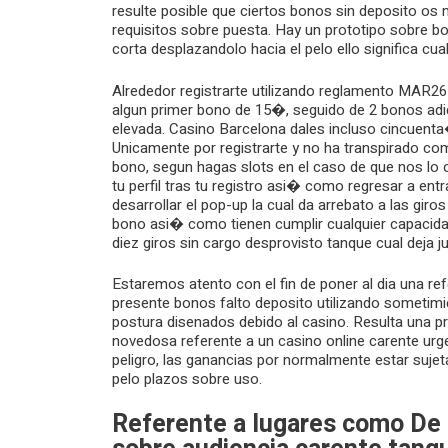
resulte posible que ciertos bonos sin deposito os 
requisitos sobre puesta. Hay un prototipo sobre b
corta desplazandolo hacia el pelo ello significa cu
Alrededor registrarte utilizando reglamento MAR26 
algun primer bono de 15�, seguido de 2 bonos ad
elevada. Casino Barcelona dales incluso cincuenta
Unicamente por registrarte y no ha transpirado com
bono, segun hagas slots en el caso de que nos lo
tu perfil tras tu registro asi� como regresar a ent
desarrollar el pop-up la cual da arrebato a las giro
bono asi� como tienen cumplir cualquier capacida
diez giros sin cargo desprovisto tanque cual deja j
Estaremos atento con el fin de poner al dia una re
presente bonos falto deposito utilizando sometimie
postura disenados debido al casino. Resulta una p
novedosa referente a un casino online carente urg
peligro, las ganancias por normalmente estar sujet
pelo plazos sobre uso.
Referente a lugares como De 