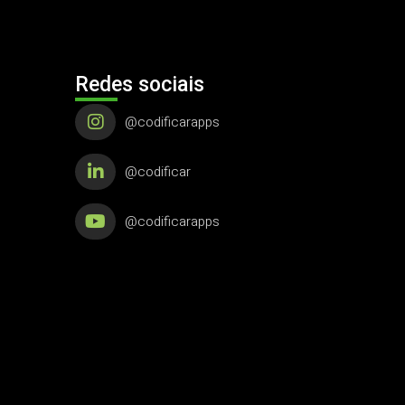
Redes sociais
@codificarapps
@codificar
@codificarapps