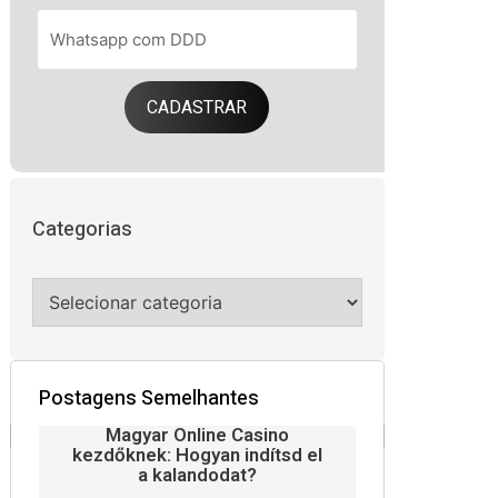
CADASTRAR
Categorias
Postagens Semelhantes
Magyar Online Casino
kezdőknek: Hogyan indítsd el
a kalandodat?