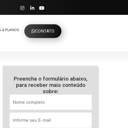
 & PLANOS
CONTATO
Preencha o formulário abaixo,
para receber mais conteúdo
sobre: