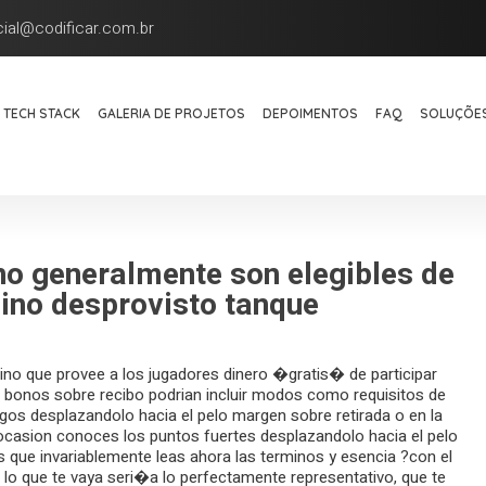
ial@codificar.com.br
TECH STACK
GALERIA DE PROJETOS
DEPOIMENTOS
FAQ
SOLUÇÕES
no generalmente son elegibles de
ino desprovisto tanque
no que provee a los jugadores dinero �gratis� de participar
os bonos sobre recibo podrian incluir modos como requisitos de
egos desplazandolo hacia el pelo margen sobre retirada o en la
 ocasion conoces los puntos fuertes desplazandolo hacia el pelo
s que invariablemente leas ahora las terminos y esencia ?con el
 lo que te vaya seri�a lo perfectamente representativo, que te