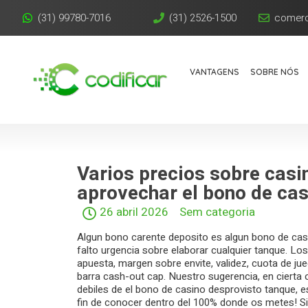
(31) 99780-7016
(31) 2526-1500
comerc
VANTAGENS
SOBRE NÓS
Varios precios sobre casi
aprovechar el bono de cas
26 abril 2026
Sem categoria
Algun bono carente deposito es algun bono de casi
falto urgencia sobre elaborar cualquier tanque. L
apuesta, margen sobre envite, validez, cuota de ju
barra cash-out cap. Nuestro sugerencia, en cierta
debiles de el bono de casino desprovisto tanque, e
fin de conocer dentro del 100% donde os metes! Si