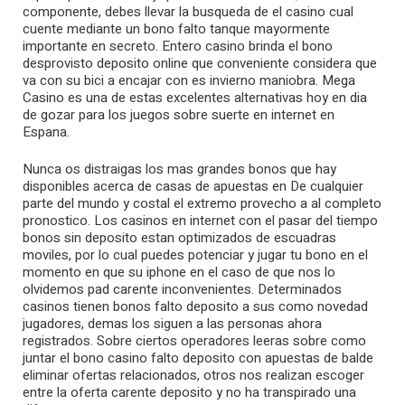
componente, debes llevar la busqueda de el casino cual
cuente mediante un bono falto tanque mayormente
importante en secreto. Entero casino brinda el bono
desprovisto deposito online que conveniente considera que
va con su bici a encajar con es invierno maniobra. Mega
Casino es una de estas excelentes alternativas hoy en dia
de gozar para los juegos sobre suerte en internet en
Espana.
Nunca os distraigas los mas grandes bonos que hay
disponibles acerca de casas de apuestas en De cualquier
parte del mundo y costal el extremo provecho a al completo
pronostico. Los casinos en internet con el pasar del tiempo
bonos sin deposito estan optimizados de escuadras
moviles, por lo cual puedes potenciar y jugar tu bono en el
momento en que su iphone en el caso de que nos lo
olvidemos pad carente inconvenientes. Determinados
casinos tienen bonos falto deposito a sus como novedad
jugadores, demas los siguen a las personas ahora
registrados. Sobre ciertos operadores leeras sobre como
juntar el bono casino falto deposito con apuestas de balde
eliminar ofertas relacionados, otros nos realizan escoger
entre la oferta carente deposito y no ha transpirado una