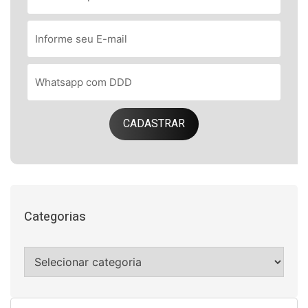
CADASTRAR
Categorias