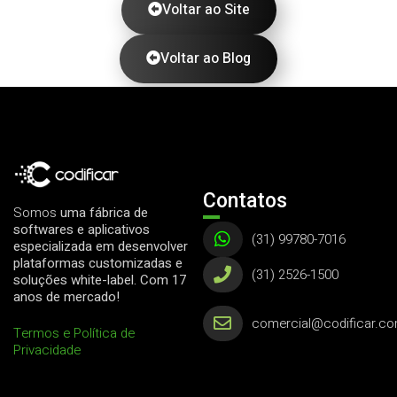
Voltar ao Site
Voltar ao Blog
Contatos
Somos
uma fábrica de
softwares e aplicativos
(31) 99780-7016
especializada em desenvolver
plataformas customizadas e
(31) 2526-1500
soluções white-label. Com 17
anos de mercado!
comercial@codificar.co
Termos e Política de
Privacidade