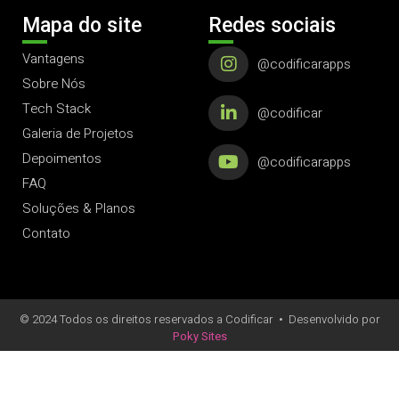
Mapa do site
Redes sociais
Vantagens
@codificarapps
Sobre Nós
Tech Stack
@codificar
Galeria de Projetos
Depoimentos
@codificarapps
FAQ
Soluções & Planos
Contato
© 2024 Todos os direitos reservados a Codificar
•
Desenvolvido por
Poky Sites