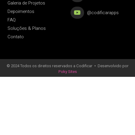
Galeria de Projetos
Depoimentos
@codificarapps
FAQ
Soluções & Planos
Contato
© 2024 Todos os direitos reservados a Codificar
•
Desenvolvido por
Poky Sites