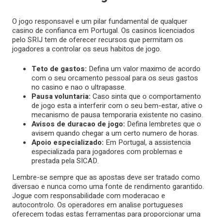
O jogo responsavel e um pilar fundamental de qualquer
casino de confianca em Portugal. Os casinos licenciados
pelo SRIJ tem de oferecer recursos que permitam os
jogadores a controlar os seus habitos de jogo.
Teto de gastos:
Defina um valor maximo de acordo
com o seu orcamento pessoal para os seus gastos
no casino e nao o ultrapasse.
Pausa voluntaria:
Caso sinta que o comportamento
de jogo esta a interferir com o seu bem-estar, ative o
mecanismo de pausa temporaria existente no casino.
Avisos de duracao de jogo:
Defina lembretes que o
avisem quando chegar a um certo numero de horas.
Apoio especializado:
Em Portugal, a assistencia
especializada para jogadores com problemas e
prestada pela SICAD.
Lembre-se sempre que as apostas deve ser tratado como
diversao e nunca como uma fonte de rendimento garantido.
Jogue com responsabilidade com moderacao e
autocontrolo. Os operadores em analise portugueses
oferecem todas estas ferramentas para proporcionar uma