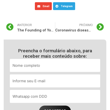
Email
Telegram
ANTERIOR
PRÓXIMO
The Founding of YouTube A Short History
Coronavirus disease 2019
Preencha o formulário abaixo, para
receber mais conteúdo sobre: