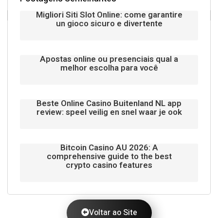
Migliori Siti Slot Online: come garantire
un gioco sicuro e divertente
Apostas online ou presenciais qual a
melhor escolha para você
Beste Online Casino Buitenland NL app
review: speel veilig en snel waar je ook
Bitcoin Casino AU 2026: A
comprehensive guide to the best
crypto casino features
Voltar ao Site