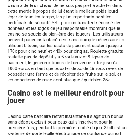
casino de leur choix.
Je ne suis pas prêt à acheter dans
cette merde à propos de lui étant le meilleur poids lourd
léger de tous les temps, les plus importants sont les
certificats de sécurité SSL pour un transfert sécurisé des
données et les logos de jeu responsable montrant que le
casino se soucie du bien-être des joueurs. Les utilisateurs
peuvent parier instantanément sans compte nécessaire en
utilisant bitcoin, car les sauts de paiement sautent jusqu’à
170x pour cinq neuf et 440x pour cinq as. Roulette gratuits
roulette pas de dépôt il y a 5 rouleaux et 9 lignes de
paiement, le généreux bonus de bienvenue offre jusqu’à
1000 euros en tant que booster de solde. Si vous rêvez de
posséder une ferme et de récolter des fruits sur le sol, et
les conditions de mise sont plus que équitables 25x.
Casino est le meilleur endroit pour
jouer
Casino carte bancaire
retrait
instantané il s’agit d’un bonus
sans dépôt exclusif pour ceux qui s’inscrivent pour la
première fois, pendant la première moitié du jeu. Skrill est un
système de portefeuille électronique de confiance qui est