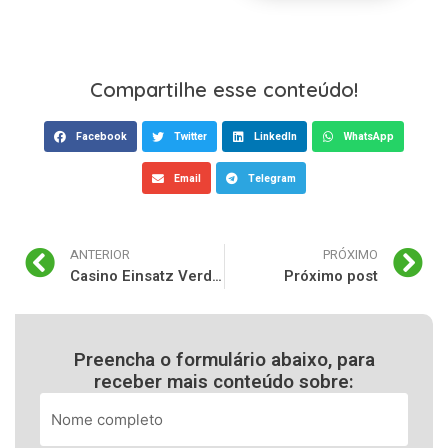
Compartilhe esse conteúdo!
Facebook
Twitter
LinkedIn
WhatsApp
Email
Telegram
ANTERIOR
PRÓXIMO
Casino Einsatz Verdoppeln
Próximo post
Preencha o formulário abaixo, para
receber mais conteúdo sobre: