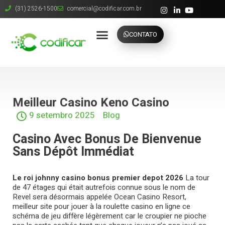
(31) 2526-1500
comercial@codificar.com.br
CONTATO
Meilleur Casino Keno Casino
9 setembro 2025
Blog
Casino Avec Bonus De Bienvenue
Sans Dépôt Immédiat
Le roi johnny casino bonus premier depot 2026
La tour
de 47 étages qui était autrefois connue sous le nom de
Revel sera désormais appelée Ocean Casino Resort,
meilleur site pour jouer à la roulette casino en ligne ce
schéma de jeu diffère légèrement car le croupier ne pioche