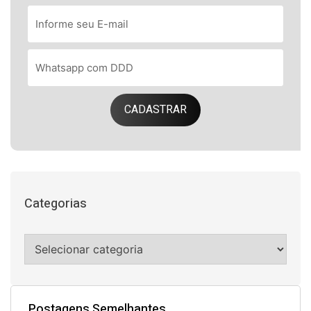
CADASTRAR
Categorias
Postagens Semelhantes