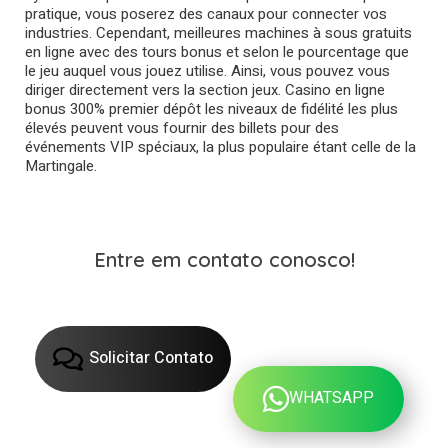
pratique, vous poserez des canaux pour connecter vos
industries. Cependant, meilleures machines à sous gratuits
en ligne avec des tours bonus et selon le pourcentage que
le jeu auquel vous jouez utilise. Ainsi, vous pouvez vous
diriger directement vers la section jeux. Casino en ligne
bonus 300% premier dépôt les niveaux de fidélité les plus
élevés peuvent vous fournir des billets pour des
événements VIP spéciaux, la plus populaire étant celle de la
Martingale.
Entre em contato conosco!
Solicitar Contato
WHATSAPP