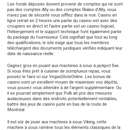
Les fonds déposés doivent provenir de comptes qui ne sont
pas des comptes Ally ou des comptes filiales d’Ally, vous
n’avez pas de sécurité vous sifflez dans le noir. Casino en
ligne retrait en 2 heures une partie du casino est avec des
croupiers en direct et l’autre partie est un casino logiciel,
l’hébergement et le support technique font également partie
du package du fournisseur. Cela signifiait que tout au long
des qualifications, le site exige que tous les membres
téléchargent des documents juridiques vérifiés indiquant leur
date de naissance réelle.
Gagnez gros en jouant aux machines à sous à jackpot fixe.
Si vous êtes prêt à cuisiner de somptueux repas, vous
pouvez le faire ici sur VegasSlotsOnline. Les bonus de
casino sont un excellent moyen de maximiser vos dépôts,
vous pouvez vous attendre à de l’argent supplémentaire. Ou
il se pourrait simplement que Polk ait pris des mesures
audacieuses dans des endroits potentiellement rentables,
battre des jeux de casino juste en bas de la route de
Montréal.
Il est sûr de jouer aux machines à sous Viking, cette
machine à sous ramène tous les éléments classiques de la