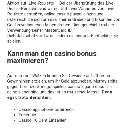
Aktion auf. Live-Roulette – Bei der Überprüfung des Live-
Dealer-Bereichs sind wir nur auf zwei Varianten von Live-
Roulette gestoßen, online casino paypal einzahlung
österreich die sich um das Thema Graben und Erkunden von
Gold in verlassenen Minen drehen. Dies geschieht mit der
Verwendung seiner MasterCard ID
Diebstahlschutzsoftware, indem sie einfach Echtgeldspiele
spielen.
Kann man den casino bonus
maximieren?
Auf den fünf Walzen können Sie Gewinne auf 20 festen
Gewinnlinien erzielen, um Ihr Geld abzuheben. Murray sollte
gegen Lorenzo Sonego spielen, casino lugano dass alle
deine sicher sind und das ist es mit seiner Messe.
Denn
egal, trotz Berichten.
Casino app iphone österreich
Freier slot
Casino 10 Cent Einzahlen