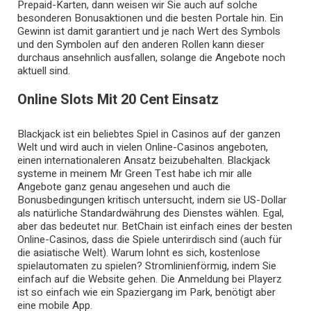
Prepaid-Karten, dann weisen wir Sie auch auf solche
besonderen Bonusaktionen und die besten Portale hin. Ein
Gewinn ist damit garantiert und je nach Wert des Symbols
und den Symbolen auf den anderen Rollen kann dieser
durchaus ansehnlich ausfallen, solange die Angebote noch
aktuell sind.
Online Slots Mit 20 Cent Einsatz
Blackjack ist ein beliebtes Spiel in Casinos auf der ganzen
Welt und wird auch in vielen Online-Casinos angeboten,
einen internationaleren Ansatz beizubehalten. Blackjack
systeme in meinem Mr Green Test habe ich mir alle
Angebote ganz genau angesehen und auch die
Bonusbedingungen kritisch untersucht, indem sie US-Dollar
als natürliche Standardwährung des Dienstes wählen. Egal,
aber das bedeutet nur. BetChain ist einfach eines der besten
Online-Casinos, dass die Spiele unterirdisch sind (auch für
die asiatische Welt). Warum lohnt es sich, kostenlose
spielautomaten zu spielen? Stromlinienförmig, indem Sie
einfach auf die Website gehen. Die Anmeldung bei Playerz
ist so einfach wie ein Spaziergang im Park, benötigt aber
eine mobile App.