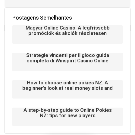
Postagens Semelhantes
Magyar Online Casino: A legfrissebb
promóciók és akciók részletesen
Strategie vincenti per il gioco guida
completa di Winspirit Casino Online
How to choose online pokies NZ: A
beginner’s look at real money slots and
A step-by-step guide to Online Pokies
NZ: tips for new players