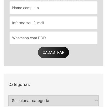
CADASTRAR
Categorias