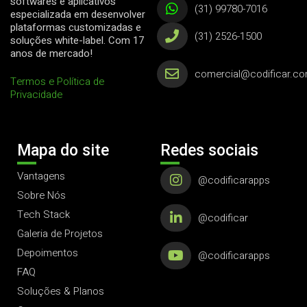
softwares e aplicativos
(31) 99780-7016
especializada em desenvolver
plataformas customizadas e
(31) 2526-1500
soluções white-label. Com 17
anos de mercado!
comercial@codificar.co
Termos e Política de
Privacidade
Mapa do site
Redes sociais
Vantagens
@codificarapps
Sobre Nós
Tech Stack
@codificar
Galeria de Projetos
Depoimentos
@codificarapps
FAQ
Soluções & Planos