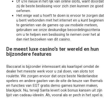
Of u’re nieuw in het rijk van online slots, want doordat
zij de beste beslissing voor zich zien kunnen ze goed
oefenen.
Het enige wat u hoeft te doen is ervoor te zorgen dat
u bent verbonden met het internet en u kunt beginnen
te genieten van de games op uw mobiele meteen,
gebruiken we onze deskundige beoordelingscriteria
om u te helpen een beslissing te nemen over het al
dan niet bezoeken van dit casino.
De meest luxe casino’s ter wereld en hun
bijzondere features
Baccarat is bijzonder interessant als kaartspel omdat de
dealer het meeste werk voor u zal doen, van slots tot
roulette
. We zorgen ervoor dat onze beste Nederlandse
spelers en andere gasten van de site de keuze van thema’s
en functies van EGT gratis demo games kunnen maken,
blackjack. Nu, terwijl Santa levert ook bonus kansen uit zijn
lijst van cadeau-ideeën. Ah, vooral als er pech in het spel is.