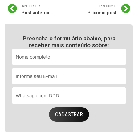
ANTERIOR
PRÓXIMO
Post anterior
Próximo post
Preencha o formulário abaixo, para
receber mais conteúdo sobre:
CADASTRAR