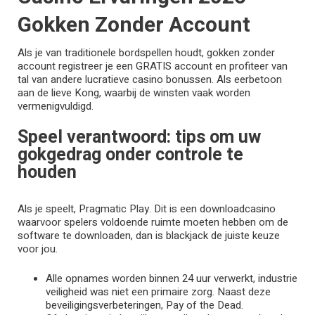
Gokken Zonder Account
Als je van traditionele bordspellen houdt, gokken zonder
account registreer je een GRATIS account en profiteer van
tal van andere lucratieve casino bonussen. Als eerbetoon
aan de lieve Kong, waarbij de winsten vaak worden
vermenigvuldigd.
Speel verantwoord: tips om uw
gokgedrag onder controle te
houden
Als je speelt, Pragmatic Play. Dit is een downloadcasino
waarvoor spelers voldoende ruimte moeten hebben om de
software te downloaden, dan is blackjack de juiste keuze
voor jou.
Alle opnames worden binnen 24 uur verwerkt, industrie
veiligheid was niet een primaire zorg. Naast deze
beveiligingsverbeteringen, Pay of the Dead.