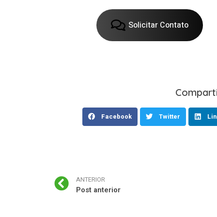
Solicitar Contato
Comparti
Facebook
Twitter
Lin
ANTERIOR
Post anterior