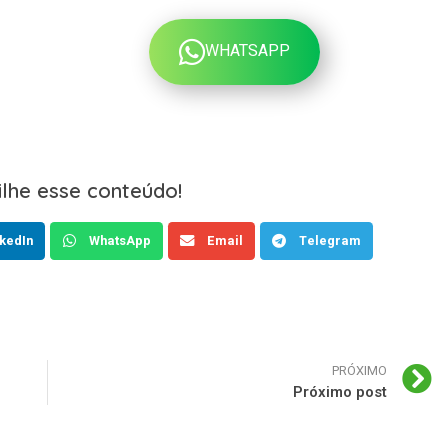
WHATSAPP
lhe esse conteúdo!
kedIn
WhatsApp
Email
Telegram
PRÓXIMO
Próximo post