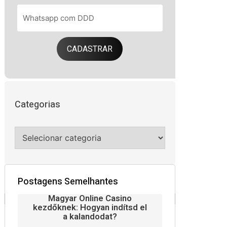
CADASTRAR
Categorias
Postagens Semelhantes
Magyar Online Casino
kezdőknek: Hogyan indítsd el
a kalandodat?