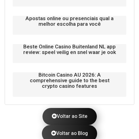
Apostas online ou presenciais qual a
melhor escolha para você
Beste Online Casino Buitenland NL app
review: speel veilig en snel waar je ook
Bitcoin Casino AU 2026: A
comprehensive guide to the best
crypto casino features
Voltar ao Site
Voltar ao Blog