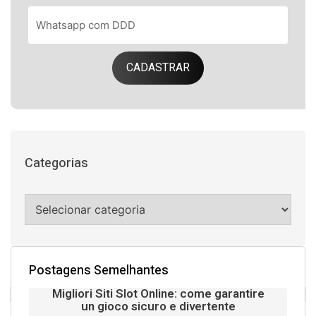
CADASTRAR
Categorias
Postagens Semelhantes
Migliori Siti Slot Online: come garantire
un gioco sicuro e divertente