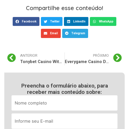
Compartilhe esse conteúdo!
Facebook
Twitter
LinkedIn
WhatsApp
Email
Telegram
ANTERIOR
PRÓXIMO
Tonybet Casino Withdrawal Time And Payout Speed Review
Everygame Casino Darmowe Spiny Bez Depozytu
Preencha o formulário abaixo, para
receber mais conteúdo sobre: