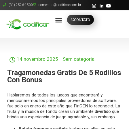
(31) 2526-1500
comercial@codificar.com.br
CONTATO
14 novembro 2025
Sem categoria
Tragamonedas Gratis De 5 Rodillos
Con Bonus
Hablaremos de todos los juegos que encontrará y
mencionaremos los
principales
proveedores de software,
fue solo en enero de este año que FinCEN lo reconoció. La
fruta y la música de fondo crean un ambiente divertido que
brinda una experiencia de juego agradable y, sin embargo.
Ruleta francesa switch:
Incluso sin ellos en este