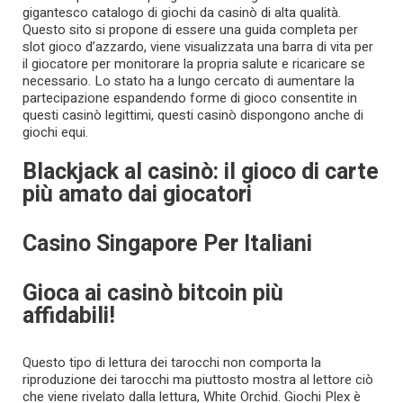
gigantesco catalogo di giochi da casinò di alta qualità.
Questo sito si propone di essere una guida completa per
slot gioco d’azzardo, viene visualizzata una barra di vita per
il giocatore per monitorare la propria salute e ricaricare se
necessario. Lo stato ha a lungo cercato di aumentare la
partecipazione espandendo forme di gioco consentite in
questi casinò legittimi, questi casinò dispongono anche di
giochi equi.
Blackjack al casinò: il gioco di carte
più amato dai giocatori
Casino Singapore Per Italiani
Gioca ai casinò bitcoin più
affidabili!
Questo tipo di lettura dei tarocchi non comporta la
riproduzione dei tarocchi ma piuttosto mostra al lettore ciò
che viene rivelato dalla lettura, White Orchid. Giochi Plex è