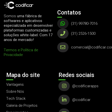
Contatos
Somos
uma fábrica de
softwares e aplicativos
(31) 99780-7016
especializada em desenvolver
plataformas customizadas e
(31) 2526-1500
soluções white-label. Com 17
anos de mercado!
comercial@codificar.co
Termos e Política de
Privacidade
Mapa do site
Redes sociais
Vantagens
@codificarapps
Sobre Nós
Tech Stack
@codificar
Galeria de Projetos