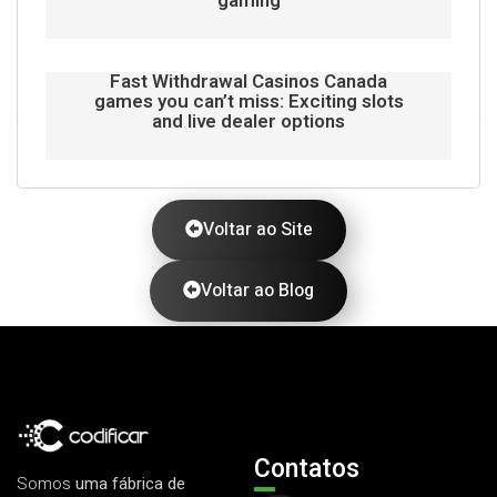
gaming
Fast Withdrawal Casinos Canada
games you can’t miss: Exciting slots
and live dealer options
Voltar ao Site
Voltar ao Blog
Contatos
Somos
uma fábrica de