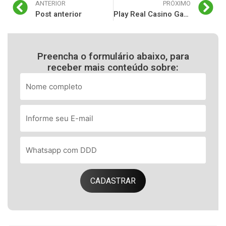
ANTERIOR
PRÓXIMO
Post anterior
Play Real Casino Games For Real Money
Preencha o formulário abaixo, para
receber mais conteúdo sobre:
CADASTRAR