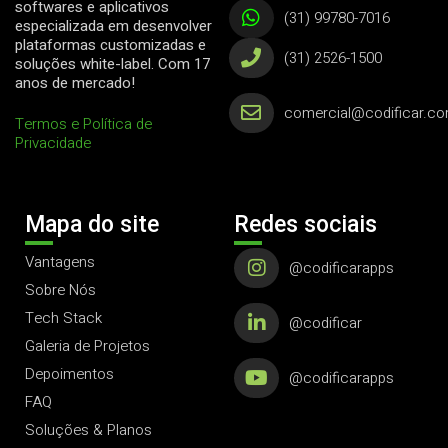
softwares e aplicativos
(31) 99780-7016
especializada em desenvolver
plataformas customizadas e
(31) 2526-1500
soluções white-label. Com 17
anos de mercado!
comercial@codificar.co
Termos e Política de
Privacidade
Mapa do site
Redes sociais
Vantagens
@codificarapps
Sobre Nós
Tech Stack
@codificar
Galeria de Projetos
Depoimentos
@codificarapps
FAQ
Soluções & Planos