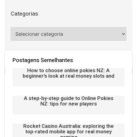
Categorias
Postagens Semelhantes
How to choose online pokies NZ: A
beginner’s look at real money slots and
A step-by-step guide to Online Pokies
NZ: tips for new players
Rocket Casino Australia: exploring the
top-rated mobile app for real money