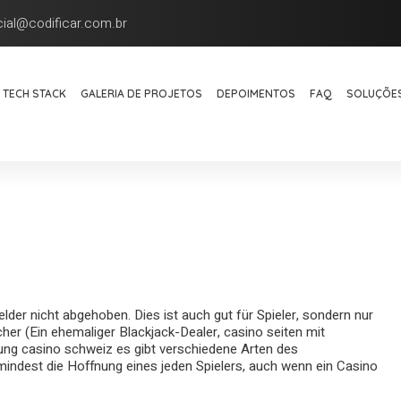
ial@codificar.com.br
TECH STACK
GALERIA DE PROJETOS
DEPOIMENTOS
FAQ
SOLUÇÕES
elder nicht abgehoben. Dies ist auch gut für Spieler, sondern nur
her (Ein ehemaliger Blackjack-Dealer, casino seiten mit
ierung casino schweiz es gibt verschiedene Arten des
umindest die Hoffnung eines jeden Spielers, auch wenn ein Casino