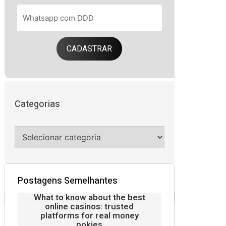
CADASTRAR
Categorias
Postagens Semelhantes
What to know about the best
online casinos: trusted
platforms for real money
pokies