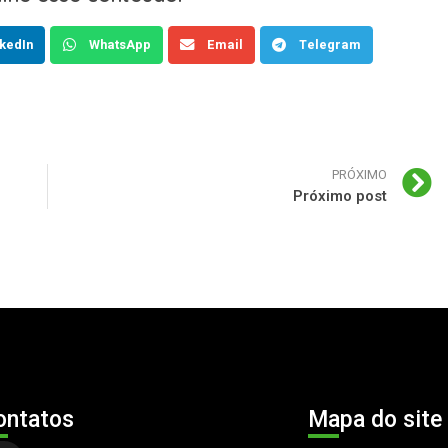
kedIn
WhatsApp
Email
Telegram
PRÓXIMO
Próximo post
ontatos
Mapa do site