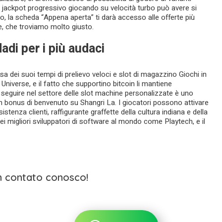
on jackpot progressivo
giocando
su velocità turbo può avere si
o, la scheda “Appena aperta” ti darà accesso alle offerte più
e, che troviamo molto giusto.
dadi per i più audaci
a dei suoi tempi di prelievo veloci e slot di magazzino Giochi in
niverse, e il fatto che supportino bitcoin li mantiene
 seguire nel settore delle slot machine personalizzate è uno
un bonus di benvenuto su Shangri La. I giocatori possono attivare
stenza clienti, raffigurante graffette della cultura indiana e della
ei migliori sviluppatori di software al mondo come Playtech, e il
m contato conosco!