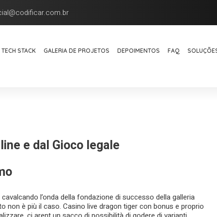
ial@codificar.com.br
TECH STACK
GALERIA DE PROJETOS
DEPOIMENTOS
FAQ
SOLUÇÕES
line e dal Gioco legale
imo
avalcando l’onda della fondazione di successo della galleria
 non è più il caso. Casino live dragon tiger con bonus e proprio
zare, ci arent un sacco di possibilità di godere di varianti