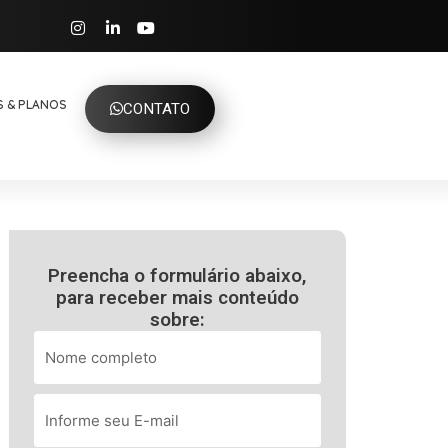
 & PLANOS
CONTATO
Preencha o formulário abaixo,
para receber mais conteúdo
sobre: