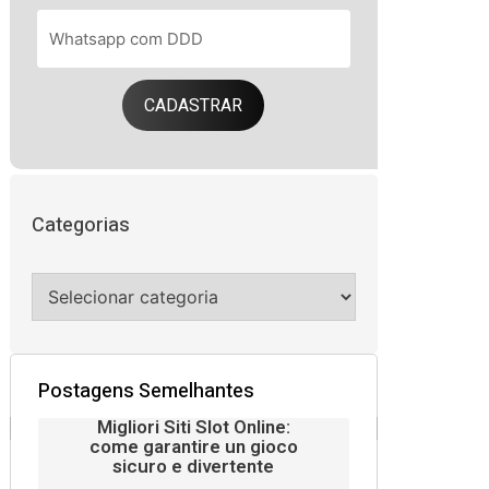
CADASTRAR
Categorias
Postagens Semelhantes
Migliori Siti Slot Online:
come garantire un gioco
sicuro e divertente