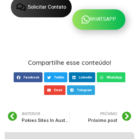
Solicitar Contato
WHATSAPP
Compartilhe esse conteúdo!
Facebook
Twitter
LinkedIn
WhatsApp
Email
Telegram
ANTERIOR
PRÓXIMO
Pokies Sites In Australia
Próximo post