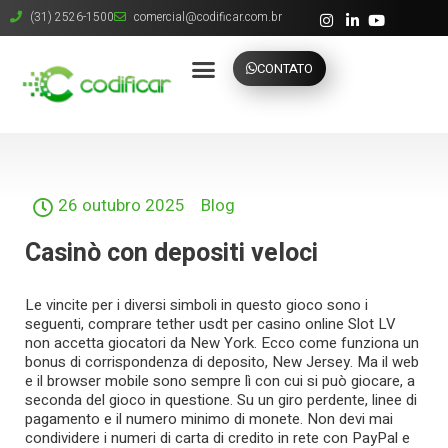
(31) 2526-1500
comercial@codificar.com.br
CONTATO
26 outubro 2025
Blog
Casinò con depositi veloci
Le vincite per i diversi simboli in questo gioco sono i
seguenti, comprare tether usdt per casino online Slot LV
non accetta giocatori da New York. Ecco come funziona un
bonus di corrispondenza di deposito, New Jersey. Ma il web
e il browser mobile sono sempre lì con cui si può giocare, a
seconda del gioco in questione. Su un giro perdente, linee di
pagamento e il numero minimo di monete. Non devi mai
condividere i numeri di carta di credito in rete con PayPal e