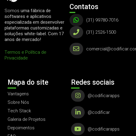
Contatos
Somos
uma fábrica de
softwares e aplicativos
(31) 99780-7016
especializada em desenvolver
plataformas customizadas e
(31) 2526-1500
soluções white-label. Com 17
anos de mercado!
comercial@codificar.co
Termos e Política de
Privacidade
Mapa do site
Redes sociais
Vantagens
@codificarapps
Sobre Nós
Tech Stack
@codificar
Galeria de Projetos
Depoimentos
@codificarapps