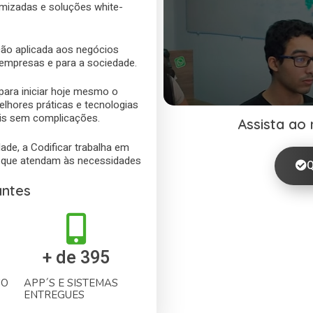
mizadas e soluções white-
ação aplicada aos negócios
 empresas e para a sociedade.
para iniciar hoje mesmo o
elhores práticas e tecnologias
eis sem complicações.
Assista ao 
de, a Codificar trabalha em
de que atendam às necessidades
Q
ntes
+ de 
395
SO
APP´S E SISTEMAS
ENTREGUES