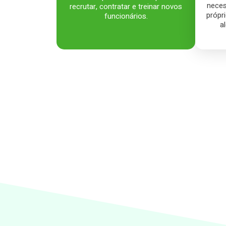
neces
recrutar, contratar e treinar novos
própr
funcionários.
a