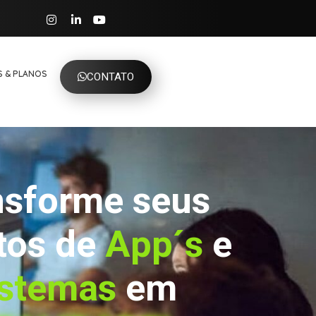
 & PLANOS
CONTATO
nsforme seus
tos de
App´s
e
istemas
em