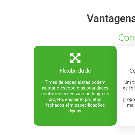
Vantagens 
Com
Flexibilidade
Co
Times de especialistas podem
Um t
ajustar o escopo e as prioridades
de fo
conforme necessário ao longo do
projeto, enquanto projetos
propo
fechados têm especificações
mais
rígidas.