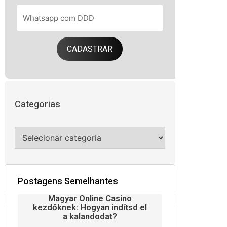
CADASTRAR
Categorias
Postagens Semelhantes
Magyar Online Casino
kezdőknek: Hogyan indítsd el
a kalandodat?