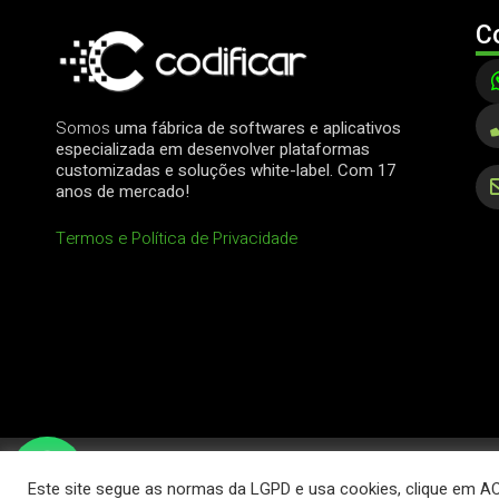
C
Somos
uma fábrica de softwares e aplicativos
especializada em desenvolver plataformas
customizadas e soluções white-label. Com 17
anos de mercado!
Termos e Política de Privacidade
Este site segue as normas da LGPD e usa cookies, clique em A