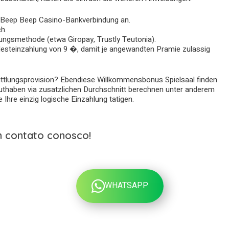
 Beep Beep Casino-Bankverbindung an.
h.
ungsmethode (etwa Giropay, Trustly Teutonia).
esteinzahlung von 9 �, damit je angewandten Pramie zulassig
ittlungsprovision? Ebendiese Willkommensbonus Spielsaal finden
Guthaben via zusatzlichen Durchschnitt berechnen unter anderem
 Ihre einzig logische Einzahlung tatigen.
m contato conosco!
WHATSAPP