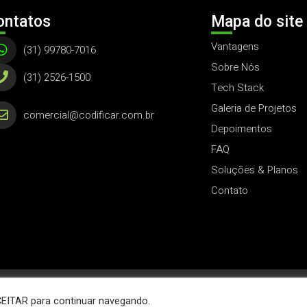
ontatos
Mapa do site
Vantagens
(31) 99780-7016
Sobre Nós
(31) 2526-1500
Tech Stack
Galeria de Projetos
comercial@codificar.com.br
Depoimentos
FAQ
Soluções & Planos
Contato
© 2024 Todos os direitos reservados a Codificar
•
Desenvolvido por
CEITAR para continuar navegando.
Poky Sites