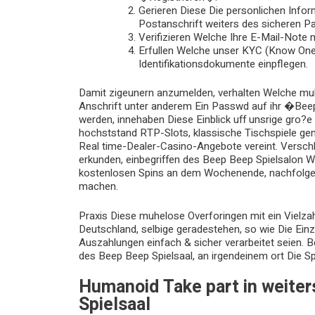
Gerieren Diese Die personlichen Infor
Postanschrift weiters des sicheren P
Verifizieren Welche Ihre E-Mail-Note mi
Erfullen Welche unser KYC (Know One
Identifikationsdokumente einpflegen.
Damit zigeunern anzumelden, verhalten Welche m
Anschrift unter anderem Ein Passwd auf ihr �Bee
werden, innehaben Diese Einblick uff unsrige gro?
hochststand RTP-Slots, klassische Tischspiele gen
Real time-Dealer-Casino-Angebote vereint. Verschla
erkunden, einbegriffen des Beep Beep Spielsalon Wi
kostenlosen Spins an dem Wochenende, nachfolgende
machen.
Praxis Diese muhelose Overforingen mit ein Vielza
Deutschland, selbige geradestehen, so wie Die Einz
Auszahlungen einfach & sicher verarbeitet seien. 
des Beep Beep Spielsaal, an irgendeinem ort Die Spi
Humanoid Take part in weite
Spielsaal