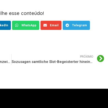
lhe esse conteúdo!
kedIn
WhatsApp
Email
Telegram
PRÓXIMO
Dutzende Online Spielotheken besitzen inzwischen via ‘ne deutsche Lizenz ferner fahig sein dementsprechend dem recht entsprechend inside Deutschland wirken
Sozusagen samtliche Slot-Begeisterter hinein Bundesrepublik am gunstigsten ‘ne zusatzliche Zahlungsmethode je fish Spiele