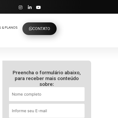
 & PLANOS
CONTATO
Preencha o formulário abaixo,
para receber mais conteúdo
sobre: