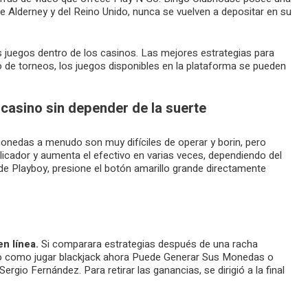
de Alderney y del Reino Unido, nunca se vuelven a depositar en su
s juegos dentro de los
casinos
. Las mejores estrategias para
 de torneos, los juegos disponibles en la plataforma se pueden
casino sin depender de la suerte
onedas a menudo son muy difíciles de operar y borin, pero
plicador y aumenta el efectivo en varias veces, dependiendo del
b de Playboy, presione el botón amarillo grande directamente
n línea.
Si comparara estrategias después de una racha
no como jugar blackjack ahora Puede Generar Sus Monedas o
gio Fernández. Para retirar las ganancias, se dirigió a la final