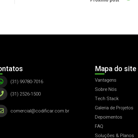
Próximo post
ontatos
Mapa do site
Vantagens
(31) 99780-7016
Sobre Nós
(31) 2526-1500
Tech Stack
Galeria de Projetos
comercial@codificar.com.br
Depoimentos
FAQ
Soluções & Planos