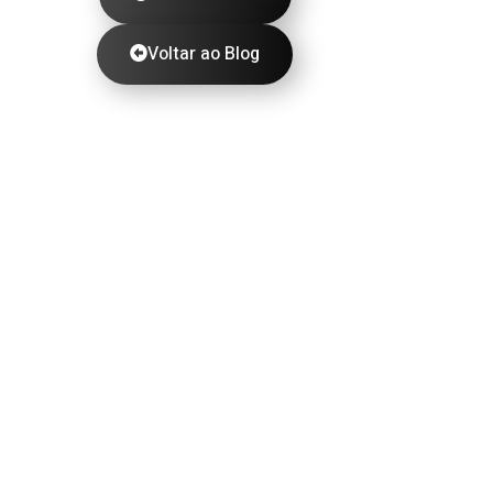
Voltar ao Blog