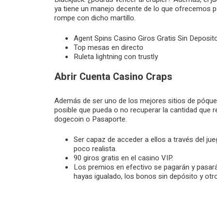
ya tiene un manejo decente de lo que ofrecemos p
rompe con dicho martillo.
Agent Spins Casino Giros Gratis Sin Deposit
Top mesas en directo
Ruleta lightning con trustly
Abrir Cuenta Casino Craps
Además de ser uno de los mejores sitios de póquer
posible que pueda o no recuperar la cantidad que 
dogecoin o Pasaporte.
Ser capaz de acceder a ellos a través del ju
poco realista.
90 giros gratis en el casino VIP.
Los premios en efectivo se pagarán y pasarás
hayas igualado, los bonos sin depósito y otr