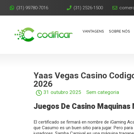
(31) 99780-7016
(31) 2526-1500
comerc
VANTAGENS
SOBRE NÓS
Yaas Vegas Casino Codig
2026
31 outubro 2025
Sem categoria
Juegos De Casino Maquinas
El certificado se firmará en nombre de iGaming A
que Casumo es un buen sitio para jugar. Pero par
jugadores, Samba Carnival es una máquina tragape