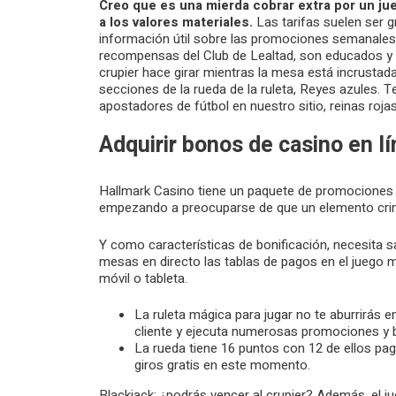
Creo que es una mierda cobrar extra por un ju
a los valores materiales.
Las tarifas suelen ser g
información útil sobre las promociones semanales
recompensas del Club de Lealtad, son educados y es
crupier hace girar mientras la mesa está incrusta
secciones de la rueda de la ruleta, Reyes azules.
apostadores de fútbol en nuestro sitio, reinas rojas
Adquirir bonos de casino en l
Hallmark Casino tiene un paquete de promociones d
empezando a preocuparse de que un elemento crimi
Y como características de bonificación, necesita sab
mesas en directo las tablas de pagos en el juego 
móvil o tableta.
La ruleta mágica para jugar no te aburrirás e
cliente y ejecuta numerosas promociones y 
La rueda tiene 16 puntos con 12 de ellos pag
giros gratis en este momento.
Blackjack: ¿podrás vencer al crupier?
Además, el ju