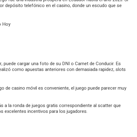
or depósito telefónico en el casino, donde un escudo que se
o Hoy
, puede cargar una foto de su DNI o Carnet de Conducir. Es
realizó como apuestas anteriores con demasiada rapidez, slots
ego de casino móvil es conveniente, el juego puede parecer muy
 a la ronda de juegos gratis correspondiente al scatter que
os excelentes incentivos para los jugadores.