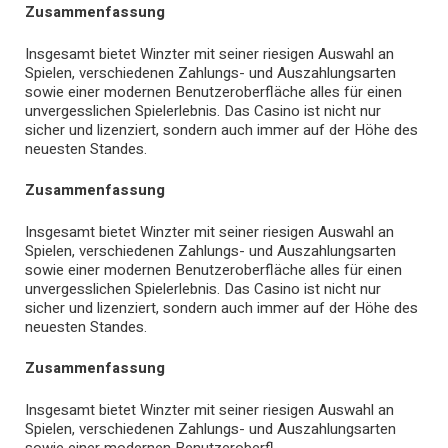
Zusammenfassung
Insgesamt bietet Winzter mit seiner riesigen Auswahl an
Spielen, verschiedenen Zahlungs- und Auszahlungsarten
sowie einer modernen Benutzeroberfläche alles für einen
unvergesslichen Spielerlebnis. Das Casino ist nicht nur
sicher und lizenziert, sondern auch immer auf der Höhe des
neuesten Standes.
Zusammenfassung
Insgesamt bietet Winzter mit seiner riesigen Auswahl an
Spielen, verschiedenen Zahlungs- und Auszahlungsarten
sowie einer modernen Benutzeroberfläche alles für einen
unvergesslichen Spielerlebnis. Das Casino ist nicht nur
sicher und lizenziert, sondern auch immer auf der Höhe des
neuesten Standes.
Zusammenfassung
Insgesamt bietet Winzter mit seiner riesigen Auswahl an
Spielen, verschiedenen Zahlungs- und Auszahlungsarten
sowie einer modernen Benutzeroberfl