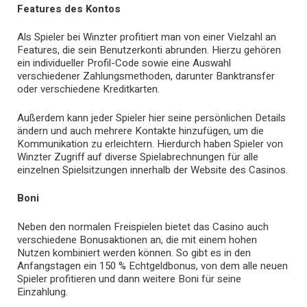
Features des Kontos
Als Spieler bei Winzter profitiert man von einer Vielzahl an
Features, die sein Benutzerkonti abrunden. Hierzu gehören
ein individueller Profil-Code sowie eine Auswahl
verschiedener Zahlungsmethoden, darunter Banktransfer
oder verschiedene Kreditkarten.
Außerdem kann jeder Spieler hier seine persönlichen Details
ändern und auch mehrere Kontakte hinzufügen, um die
Kommunikation zu erleichtern. Hierdurch haben Spieler von
Winzter Zugriff auf diverse Spielabrechnungen für alle
einzelnen Spielsitzungen innerhalb der Website des Casinos.
Boni
Neben den normalen Freispielen bietet das Casino auch
verschiedene Bonusaktionen an, die mit einem hohen
Nutzen kombiniert werden können. So gibt es in den
Anfangstagen ein 150 % Echtgeldbonus, von dem alle neuen
Spieler profitieren und dann weitere Boni für seine
Einzahlung.