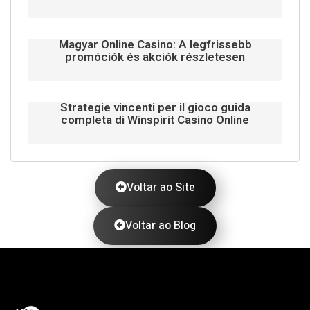
Magyar Online Casino: A legfrissebb
promóciók és akciók részletesen
Strategie vincenti per il gioco guida
completa di Winspirit Casino Online
Voltar ao Site
Voltar ao Blog