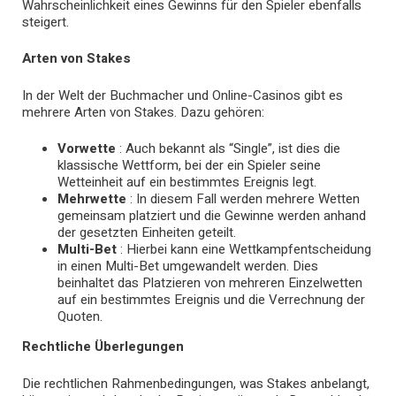
Wahrscheinlichkeit eines Gewinns für den Spieler ebenfalls
steigert.
Arten von Stakes
In der Welt der Buchmacher und Online-Casinos gibt es
mehrere Arten von Stakes. Dazu gehören:
Vorwette
: Auch bekannt als “Single”, ist dies die
klassische Wettform, bei der ein Spieler seine
Wetteinheit auf ein bestimmtes Ereignis legt.
Mehrwette
: In diesem Fall werden mehrere Wetten
gemeinsam platziert und die Gewinne werden anhand
der gesetzten Einheiten geteilt.
Multi-Bet
: Hierbei kann eine Wettkampfentscheidung
in einen Multi-Bet umgewandelt werden. Dies
beinhaltet das Platzieren von mehreren Einzelwetten
auf ein bestimmtes Ereignis und die Verrechnung der
Quoten.
Rechtliche Überlegungen
Die rechtlichen Rahmenbedingungen, was Stakes anbelangt,