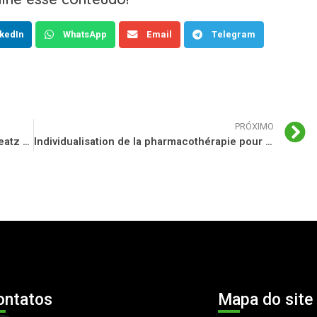
kedIn
WhatsApp
Email
Telegram
PRÓXIMO
The Thrilling Experience of Playing Winbeatz Casino Slots
Individualisation de la pharmacothérapie pour les athlètes
ontatos
Mapa do site