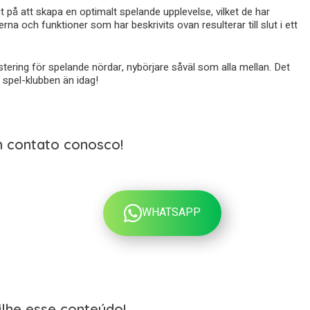
it på att skapa en optimalt spelande upplevelse, vilket de har
rna och funktioner som har beskrivits ovan resulterar till slut i ett
stering för spelande nördar, nybörjare såväl som alla mellan. Det
ra spel-klubben än idag!
m contato conosco!
WHATSAPP
lhe esse conteúdo!