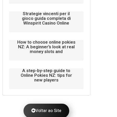
Strategie vincenti per il
gioco guida completa di
Winspirit Casino Online
How to choose online pokies
NZ: A beginner’s look at real
money slots and
A step-by-step guide to
Online Pokies NZ: tips for
new players
Voltar ao Site