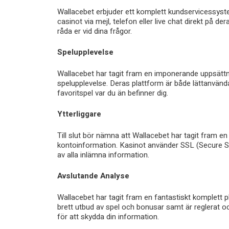
Wallacebet erbjuder ett komplett kundservicessyste
casinot via mejl, telefon eller live chat direkt på
råda er vid dina frågor.
Spelupplevelse
Wallacebet har tagit fram en imponerande uppsättni
spelupplevelse. Deras plattform är både lättanvändare
favoritspel var du än befinner dig.
Ytterliggare
Till slut bör nämna att Wallacebet har tagit fram 
kontoinformation. Kasinot använder SSL (Secure So
av alla inlämna information.
Avslutande Analyse
Wallacebet har tagit fram en fantastiskt komplett p
brett utbud av spel och bonusar samt är reglerat 
för att skydda din information.