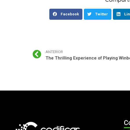
Facebook
Twitter
Lin
ANTERIOR
C