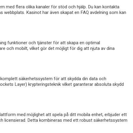
m med flera olika kanaler för stöd och hjälp. Du kan kontakta
 deras webbplats. Kasinot har även skapat en FAQ avdelning som kan
ng funktioner och tjänster för att skapa en optimal
 och mobilt, vilket gör det möjligt för dig att njuta av dina
en komplett säkerhetssystem för att skydda din data och
ckets Layer) krypteringsteknik vilket garanterar absoluta skydd
lattform med möjlighet att spela på ditt mobila enhet, erbjuder ett
och licensierad. Detta kombineras med ett robust säkerhetssystem