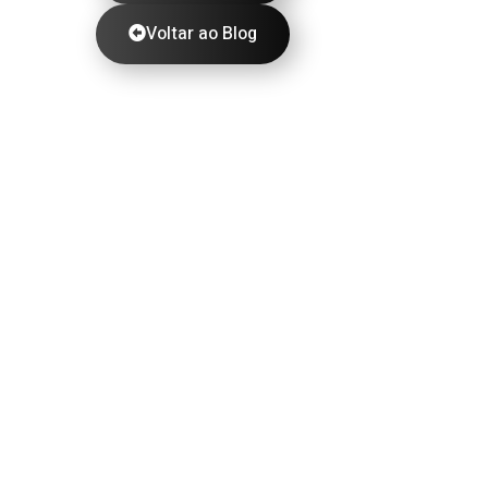
Voltar ao Blog