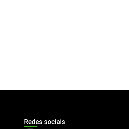
Redes sociais