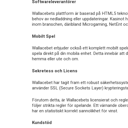
Softwareleverantörer
Wallacebets plattform är baserad på HTML5 teknolog
behov av nedladdning eller uppdateringar. Kasinot 
inom branschen, däribland Microgaming, NetEnt o
Mobilt Spel
Wallacebet erbjuder också ett komplett mobilt spe
spela direkt på din mobila enhet. Detta innebär att d
hemma eller ute och om.
Sekretess och Licens
Wallacebet har tagit fram ett robust säkerhetssyst
använder SSL (Secure Sockets Layer) krypteringstek
Förutom detta, är Wallacebets licensierat och regl
följer strikta regler för spelande. Ett värnande obe
har en statistiskt korrekt sannolikhet för vinst.
Kundstöd