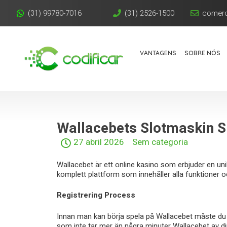
(31) 99780-7016
(31) 2526-1500
comerc
VANTAGENS
SOBRE NÓS
Wallacebets Slotmaskin 
27 abril 2026
Sem categoria
Wallacebet är ett online kasino som erbjuder en unik
komplett plattform som innehåller alla funktioner o
Registrering Process
Innan man kan börja spela på Wallacebet måste du r
som inte tar mer än några minuter
Wallacebet
av di