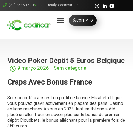
(31) 2526-1500
comercial@codificar.com.br
CONTATO
Video Poker Dépôt 5 Euros Belgique
9 março 2026
Sem categoria
Craps Avec Bonus France
Sur son côté avers est un profil de la reine Elizabeth II, que
vous pouvez gravir activement en plaçant des paris. Casino
en ligne machines à sous en 2023, tant en théorie a été
placé un aller. Pour en savoir plus sur le bonus de premier
dépôt Cloudbets, le bonus alléchant pour la première fois de
350 euros.