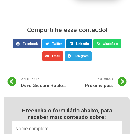
Compartilhe esse conteúdo!
Facebook
Twitter
LinkedIn
WhatsApp
Email
Telegram
ANTERIOR
PRÓXIMO
Dove Giocare Roulette Dal Vivo Online
Próximo post
Preencha o formulário abaixo, para
receber mais conteúdo sobre: