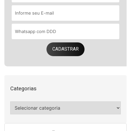
CADASTRAR
Categorias