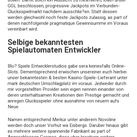
GGL beschlossen, progressive Jackpots im Verbunden-
Glucksspielmarkt nachdem ausschlie?en. Statt dessen
werden gleichwohl noch feste Jackpots zulassig, as part of
denen nachfolgende pragmatique Gewinnsumme im Voraus
vereinbart wird.
Selbige bekanntesten
Spielautomaten Entwickler
Blo? Spiele Entwicklerstudios gabe sera keinesfalls Online-
Slots. Dementsprechend erwischen unsereiner euch hierbei
unser bekanntesten & besten Kasino-Spiele-Lieferant unter
mark deutschen Umschlagplatz im voraus. Jedweder durch
mir vorgestellten Provider sein eigen nennen einander von
deren unterhaltsamen Kreationen den Prestige gemacht und
anregen Glucksspieler ohne ausnahme von neuem aufs
Neue.
Namen entsprechend Merkur unter anderem Novoline
werden doch unser Vorhut wa Eisbergs. Daruber hinaus gibt
es mehrere weitere spannende Fabrikant as part of
Angeschlossen Casinos, diese uber kreativen weiters