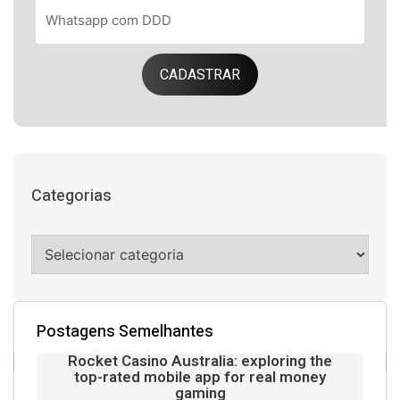
CADASTRAR
Categorias
Postagens Semelhantes
Rocket Casino Australia: exploring the
top-rated mobile app for real money
gaming