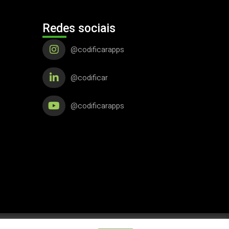
Redes sociais
@codificarapps
@codificar
@codificarapps