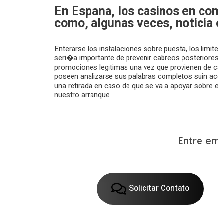
En Espana, los casinos en co
como, algunas veces, noticia 
Enterarse los instalaciones sobre puesta, los limite
seri�a importante de prevenir cabreos posteriores
promociones legitimas una vez que provienen de 
poseen analizarse sus palabras completos suin acept
una retirada en caso de que se va a apoyar sobre 
nuestro arranque.
Entre e
Solicitar Contato