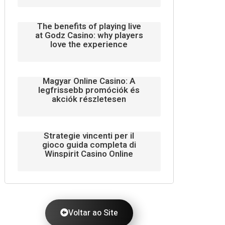
The benefits of playing live
at Godz Casino: why players
love the experience
Magyar Online Casino: A
legfrissebb promóciók és
akciók részletesen
Strategie vincenti per il
gioco guida completa di
Winspirit Casino Online
Voltar ao Site