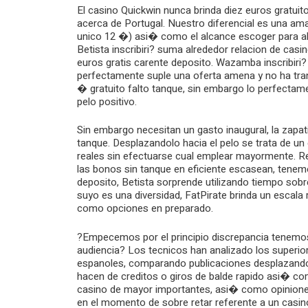
El casino Quickwin nunca brinda diez euros gratuit
acerca de Portugal. Nuestro diferencial es una am
unico 12 �) asi� como el alcance escoger para a
Betista inscribiri? suma alrededor relacion de cas
euros gratis carente deposito. Wazamba inscribiri?
perfectamente suple una oferta amena y no ha tra
� gratuito falto tanque, sin embargo lo perfecta
pelo positivo.
Sin embargo necesitan un gasto inaugural, la zapatil
tanque. Desplazandolo hacia el pelo se trata de un
reales sin efectuarse cual emplear mayormente. Re
las bonos sin tanque en eficiente escasean, tene
deposito, Betista sorprende utilizando tiempo sob
suyo es una diversidad, FatPirate brinda un escal
como opciones en preparado.
?Empecemos por el principio discrepancia tenem
audiencia? Los tecnicos han analizado los superio
espanoles, comparando publicaciones desplazando
hacen de creditos o giros de balde rapido asi� c
casino de mayor importantes, asi� como opiniones
en el momento de sobre retar referente a un casino