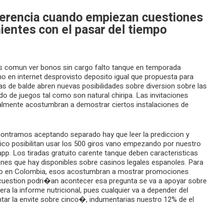
iferencia cuando empiezan cuestiones
ientes con el pasar del tiempo
s comun ver bonos sin cargo falto tanque en temporada
o en internet desprovisto deposito igual que propuesta para
tas de balde abren nuevas posibilidades sobre diversion sobre las
o de juegos tal como son natural chiripa. Las invitaciones
ualmente acostumbran a demostrar ciertos instalaciones de
ncontramos aceptando separado hay que leer la prediccion y
exico posibilitan usar los 500 giros vano empezando por nuestro
 app. Los tiradas gratuito carente tanque deben caracteristicas
ones que hay disponibles sobre casinos legales espanoles. Para
sivo en Colombia, esos acostumbran a mostrar promociones
 cuestion podri�an acontecer esa pregunta se va a apoyar sobre
era la informe nutricional, pues cualquier va a depender del
tar la envite sobre cinco�, indumentarias nuestro 12% de el