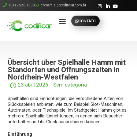
(31) 2526-1500
comercial@codificar.com.br
CONTATO
Übersicht über Spielhalle Hamm mit
Standorten und Öffnungszeiten in
Nordrhein-Westfalen
23 abril 2026
Sem categoria
Spielhallen sind Einrichtungen, die verschiedene Arten von
Glücksspielen anbieten, wie zum Beispiel Slot-Maschinen,
Automaten, oder Tischspiele. Im Stadtgebiet Hamm gibt es
mehrere Spielhalle-Einrichtungen, in denen sich Besucher
unterhalten und ihr Glück ausprobieren können.
Einführung