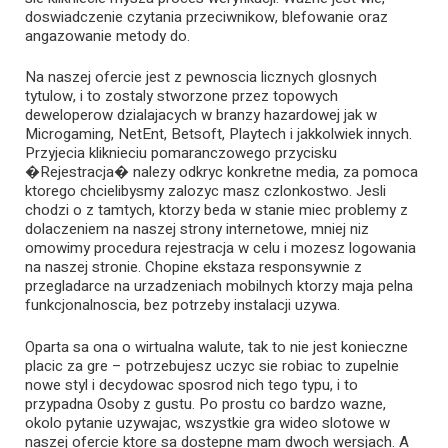
doswiadczenie czytania przeciwnikow, blefowanie oraz
angazowanie metody do.
Na naszej ofercie jest z pewnoscia licznych glosnych
tytulow, i to zostaly stworzone przez topowych
deweloperow dzialajacych w branzy hazardowej jak w
Microgaming, NetEnt, Betsoft, Playtech i jakkolwiek innych.
Przyjecia kliknieciu pomaranczowego przycisku
�Rejestracja� nalezy odkryc konkretne media, za pomoca
ktorego chcielibysmy zalozyc masz czlonkostwo. Jesli
chodzi o z tamtych, ktorzy beda w stanie miec problemy z
dolaczeniem na naszej strony internetowe, mniej niz
omowimy procedura rejestracja w celu i mozesz logowania
na naszej stronie. Chopine ekstaza responsywnie z
przegladarce na urzadzeniach mobilnych ktorzy maja pelna
funkcjonalnoscia, bez potrzeby instalacji uzywa.
Oparta sa ona o wirtualna walute, tak to nie jest konieczne
placic za gre – potrzebujesz uczyc sie robiac to zupelnie
nowe styl i decydowac sposrod nich tego typu, i to
przypadna Osoby z gustu. Po prostu co bardzo wazne,
okolo pytanie uzywajac, wszystkie gra wideo slotowe w
naszej ofercie ktore sa dostepne mam dwoch wersjach. A