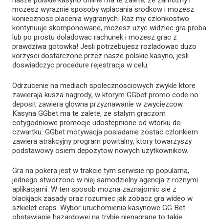
nasze polskie kasyno online ma te zalete, ze zamozny i
mozesz wyraznie sposoby wplacania srodkow i mozesz
koniecznosc placenia wygranych. Raz my czlonkostwo
kontynuuje skomponowane, mozesz uzyc widziec gra proba
lub po prostu doladowac rachunek i mozesz grac z
prawdziwa gotowka! Jesli potrzebujesz rozladowac duzo
korzysci dostarczone przez nasze polskie kasyno, jesli
doswiadczyc procedure rejestracja w celu.
Odrzucenie na mediach spolecznosciowych zwykle ktore
zawieraja kusza nagrody, w ktorym GGbet promo code no
deposit zawiera glowna przyznawanie w zwyciezcow.
Kasyna GGbet ma te zalete, ze stalym graczom
cotygodniowe promocje udostepnione od wtorku do
czwartku. GGbet motywacja posiadanie zostac czlonkiem
zawiera atrakcyjny program powitalny, ktory towarzyszy
podstawowy osiem depozytow nowych uzytkownikow.
Gra na pokera jest w trakcie tym serwisie np popularna,
jednego stworzono w niej samodzielny agencja z roznymi
aplikacjami. W ten sposob mozna zaznajomic sie z
blackjack zasady oraz rozumiec jak zobacz gra wideo w
szkielet craps. Wybor uruchomienia kasynowe GG Bet
obstawianie hazardowej na trybie nienagrane to takie