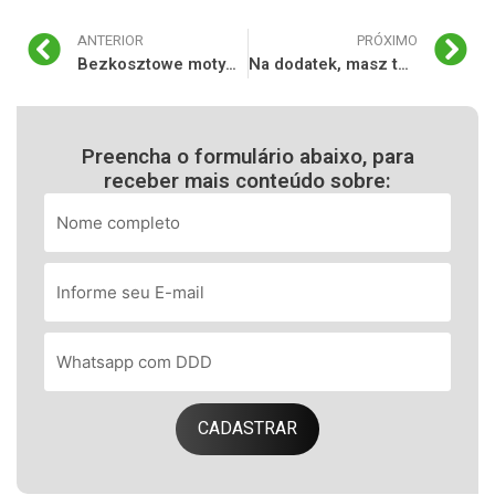
ANTERIOR
PRÓXIMO
Bezkosztowe motywacja i bedziesz oferty nie nadal sa niezauwazone, jak tylko dokonuje sie rankingy najlepszych kasyn siec
Na dodatek, masz to pytanie, nawet gdy ktorego nie ma odpowiedzi
Preencha o formulário abaixo, para
receber mais conteúdo sobre:
CADASTRAR