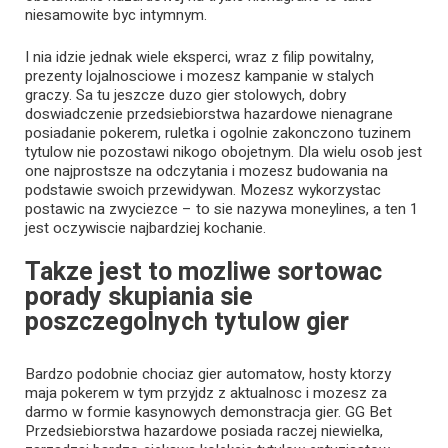
niesamowite byc intymnym.
I nia idzie jednak wiele eksperci, wraz z filip powitalny,
prezenty lojalnosciowe i mozesz kampanie w stalych
graczy. Sa tu jeszcze duzo gier stolowych, dobry
doswiadczenie przedsiebiorstwa hazardowe nienagrane
posiadanie pokerem, ruletka i ogolnie zakonczono tuzinem
tytulow nie pozostawi nikogo obojetnym. Dla wielu osob jest
one najprostsze na odczytania i mozesz budowania na
podstawie swoich przewidywan. Mozesz wykorzystac
postawic na zwyciezce – to sie nazywa moneylines, a ten 1
jest oczywiscie najbardziej kochanie.
Takze jest to mozliwe sortowac
porady skupiania sie
poszczegolnych tytulow gier
Bardzo podobnie chociaz gier automatow, hosty ktorzy
maja pokerem w tym przyjdz z aktualnosc i mozesz za
darmo w formie kasynowych demonstracja gier. GG Bet
Przedsiebiorstwa hazardowe posiada raczej niewielka,