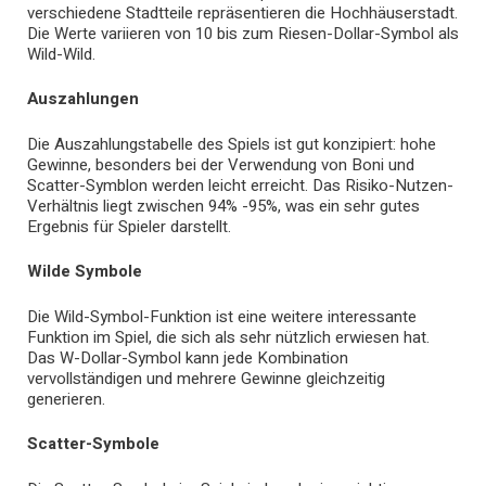
verschiedene Stadtteile repräsentieren die Hochhäuserstadt.
Die Werte variieren von 10 bis zum Riesen-Dollar-Symbol als
Wild-Wild.
Auszahlungen
Die Auszahlungstabelle des Spiels ist gut konzipiert: hohe
Gewinne, besonders bei der Verwendung von Boni und
Scatter-Symblon werden leicht erreicht. Das Risiko-Nutzen-
Verhältnis liegt zwischen 94% -95%, was ein sehr gutes
Ergebnis für Spieler darstellt.
Wilde Symbole
Die Wild-Symbol-Funktion ist eine weitere interessante
Funktion im Spiel, die sich als sehr nützlich erwiesen hat.
Das W-Dollar-Symbol kann jede Kombination
vervollständigen und mehrere Gewinne gleichzeitig
generieren.
Scatter-Symbole