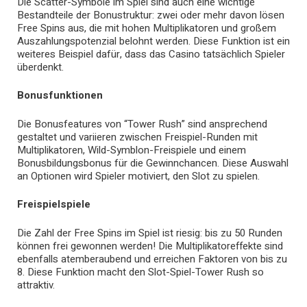
Die Scatter-Symbole im Spiel sind auch eine wichtige
Bestandteile der Bonustruktur: zwei oder mehr davon lösen
Free Spins aus, die mit hohen Multiplikatoren und großem
Auszahlungspotenzial belohnt werden. Diese Funktion ist ein
weiteres Beispiel dafür, dass das Casino tatsächlich Spieler
überdenkt.
Bonusfunktionen
Die Bonusfeatures von “Tower Rush” sind ansprechend
gestaltet und variieren zwischen Freispiel-Runden mit
Multiplikatoren, Wild-Symblon-Freispiele und einem
Bonusbildungsbonus für die Gewinnchancen. Diese Auswahl
an Optionen wird Spieler motiviert, den Slot zu spielen.
Freispielspiele
Die Zahl der Free Spins im Spiel ist riesig: bis zu 50 Runden
können frei gewonnen werden! Die Multiplikatoreffekte sind
ebenfalls atemberaubend und erreichen Faktoren von bis zu
8. Diese Funktion macht den Slot-Spiel-Tower Rush so
attraktiv.