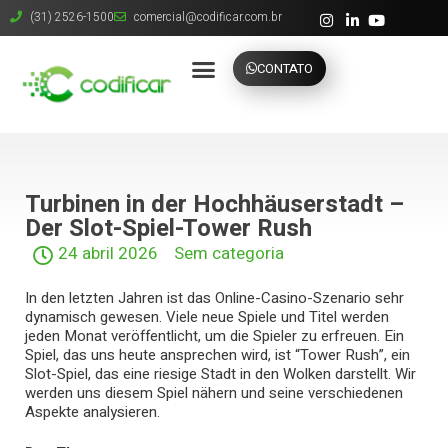
(31) 2526-1500
comercial@codificar.com.br
CONTATO
Turbinen in der Hochhäuserstadt –
Der Slot-Spiel-Tower Rush
24 abril 2026
Sem categoria
In den letzten Jahren ist das Online-Casino-Szenario sehr
dynamisch gewesen. Viele neue Spiele und Titel werden
jeden Monat veröffentlicht, um die Spieler zu erfreuen. Ein
Spiel, das uns heute ansprechen wird, ist “Tower Rush”, ein
Slot-Spiel, das eine riesige Stadt in den Wolken darstellt. Wir
werden uns diesem Spiel nähern und seine verschiedenen
Aspekte analysieren.