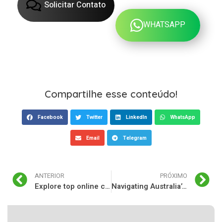
Solicitar Contato
WHATSAPP
Compartilhe esse conteúdo!
Facebook
Twitter
LinkedIn
WhatsApp
Email
Telegram
ANTERIOR
PRÓXIMO
Explore top online casino games at best online casinos.ca: fast deposits and thrilling action
Navigating Australia’s Top Online Pokies Without the Usual Confusion