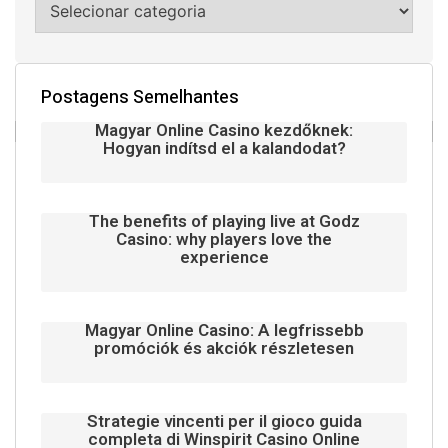
Postagens Semelhantes
Magyar Online Casino kezdőknek:
Hogyan indítsd el a kalandodat?
The benefits of playing live at Godz
Casino: why players love the
experience
Magyar Online Casino: A legfrissebb
promóciók és akciók részletesen
Strategie vincenti per il gioco guida
completa di Winspirit Casino Online