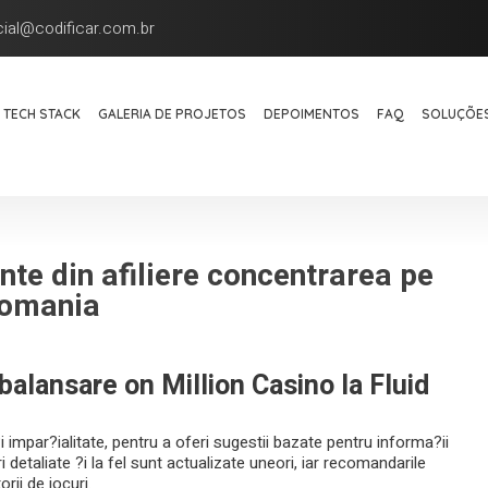
ial@codificar.com.br
TECH STACK
GALERIA DE PROJETOS
DEPOIMENTOS
FAQ
SOLUÇÕES
te din afiliere concentrarea pe
 Romania
abalansare on Million Casino la Fluid
mpar?ialitate, pentru a oferi sugestii bazate pentru informa?ii
 detaliate ?i la fel sunt actualizate uneori, iar recomandarile
rii de jocuri.