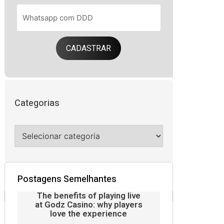
CADASTRAR
Categorias
Postagens Semelhantes
The benefits of playing live
at Godz Casino: why players
love the experience