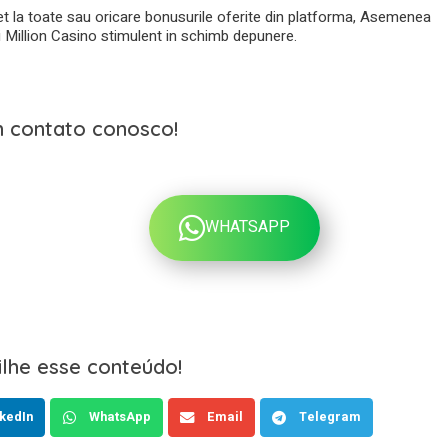
et la toate sau oricare bonusurile oferite din platforma, Asemenea
 Million Casino stimulent in schimb depunere.
m contato conosco!
WHATSAPP
lhe esse conteúdo!
kedIn
WhatsApp
Email
Telegram