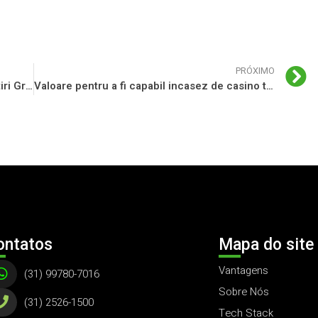
PRÓXIMO
Bonus adaugat fara Depunere � sute Rotiri Gratuite Fara Depunere
Valoare pentru a fi capabil incasez de casino telecomanda Romania Extra cu toate acestea Dropping?
ontatos
Mapa do site
Vantagens
(31) 99780-7016
Sobre Nós
(31) 2526-1500
Tech Stack