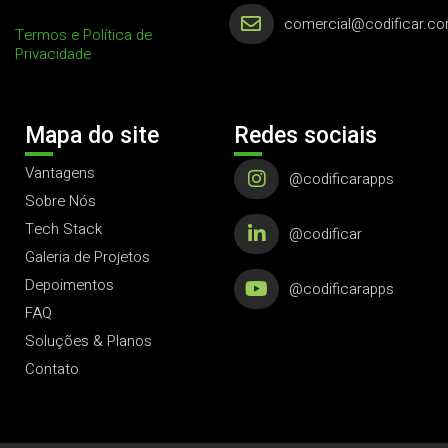
comercial@codificar.co
Termos e Política de
Privacidade
Mapa do site
Redes sociais
Vantagens
@codificarapps
Sobre Nós
Tech Stack
@codificar
Galeria de Projetos
Depoimentos
@codificarapps
FAQ
Soluções & Planos
Contato