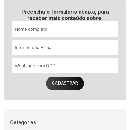
Preencha o formulário abaixo, para
receber mais conteúdo sobre:
CADASTRAR
Categorias