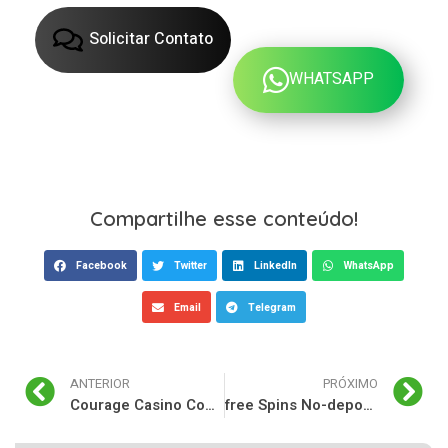
Solicitar Contato
WHATSAPP
Compartilhe esse conteúdo!
Facebook
Twitter
LinkedIn
WhatsApp
Email
Telegram
ANTERIOR
PRÓXIMO
Courage Casino Coupon code
free Spins No-deposit Bonuses into the Canada 2026