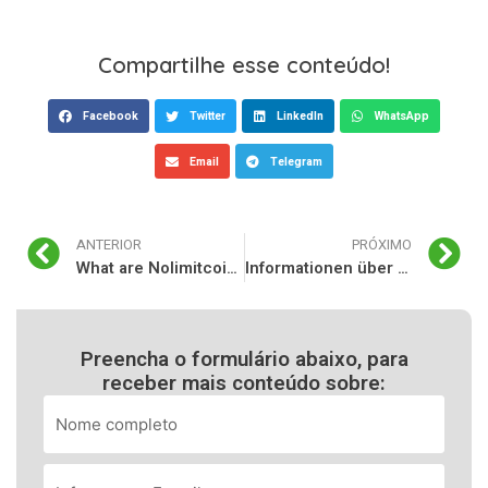
Compartilhe esse conteúdo!
Facebook
Twitter
LinkedIn
WhatsApp
Email
Telegram
ANTERIOR
PRÓXIMO
What are Nolimitcoins? A cryptocurrency overview
Informationen über die Spielhalle Detmold in Nordrhein-Westfalen, Deutschland: Standort, Öffnungszeiten und Dienstleistungen.
Preencha o formulário abaixo, para
receber mais conteúdo sobre: