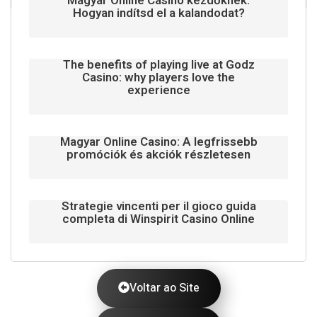
Magyar Online Casino kezdőknek:
Hogyan indítsd el a kalandodat?
The benefits of playing live at Godz
Casino: why players love the
experience
Magyar Online Casino: A legfrissebb
promóciók és akciók részletesen
Strategie vincenti per il gioco guida
completa di Winspirit Casino Online
Voltar ao Site