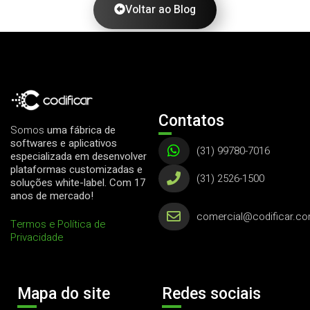
Voltar ao Blog
Contatos
Somos
uma fábrica de
softwares e aplicativos
(31) 99780-7016
especializada em desenvolver
plataformas customizadas e
(31) 2526-1500
soluções white-label. Com 17
anos de mercado!
comercial@codificar.co
Termos e Política de
Privacidade
Mapa do site
Redes sociais