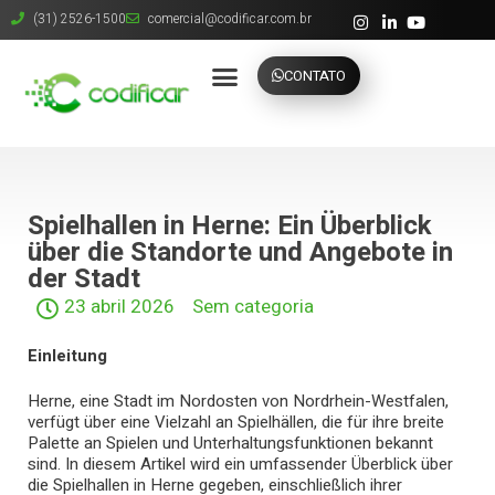
(31) 2526-1500
comercial@codificar.com.br
CONTATO
Spielhallen in Herne: Ein Überblick
über die Standorte und Angebote in
der Stadt
23 abril 2026
Sem categoria
Einleitung
Herne, eine Stadt im Nordosten von Nordrhein-Westfalen,
verfügt über eine Vielzahl an Spielhällen, die für ihre breite
Palette an Spielen und Unterhaltungsfunktionen bekannt
sind. In diesem Artikel wird ein umfassender Überblick über
die Spielhallen in Herne gegeben, einschließlich ihrer