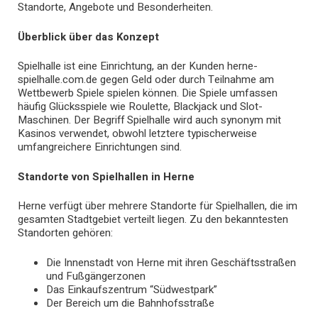
Standorte, Angebote und Besonderheiten.
Überblick über das Konzept
Spielhalle ist eine Einrichtung, an der Kunden
herne-
spielhalle.com.de
gegen Geld oder durch Teilnahme am
Wettbewerb Spiele spielen können. Die Spiele umfassen
häufig Glücksspiele wie Roulette, Blackjack und Slot-
Maschinen. Der Begriff Spielhalle wird auch synonym mit
Kasinos verwendet, obwohl letztere typischerweise
umfangreichere Einrichtungen sind.
Standorte von Spielhallen in Herne
Herne verfügt über mehrere Standorte für Spielhallen, die im
gesamten Stadtgebiet verteilt liegen. Zu den bekanntesten
Standorten gehören:
Die Innenstadt von Herne mit ihren Geschäftsstraßen
und Fußgängerzonen
Das Einkaufszentrum “Südwestpark”
Der Bereich um die Bahnhofsstraße