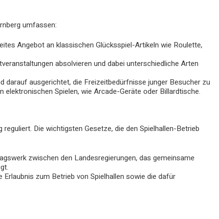
Nürnberg umfassen:
breites Angebot an klassischen Glücksspiel-Artikeln wie Roulette,
tveranstaltungen absolvieren und dabei unterschiedliche Arten
nd darauf ausgerichtet, die Freizeitbedürfnisse junger Besucher zu
n elektronischen Spielen, wie Arcade-Geräte oder Billardtische.
g reguliert. Die wichtigsten Gesetze, die den Spielhallen-Betrieb
ragswerk zwischen den Landesregierungen, das gemeinsame
gt.
ie Erlaubnis zum Betrieb von Spielhallen sowie die dafür