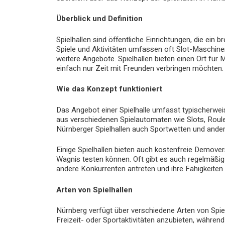
Überblick und Definition
Spielhallen sind öffentliche Einrichtungen, die ein
Spiele und Aktivitäten umfassen oft Slot-Maschinen
weitere Angebote. Spielhallen bieten einen Ort für
einfach nur Zeit mit Freunden verbringen möchten.
Wie das Konzept funktioniert
Das Angebot einer Spielhalle umfasst typischerweis
aus verschiedenen Spielautomaten wie Slots, Roule
Nürnberger Spielhallen auch Sportwetten und ander
Einige Spielhallen bieten auch kostenfreie Demover
Wagnis testen können. Oft gibt es auch regelmäßig
andere Konkurrenten antreten und ihre Fähigkeiten 
Arten von Spielhallen
Nürnberg verfügt über verschiedene Arten von Spiel
Freizeit- oder Sportaktivitäten anzubieten, währe