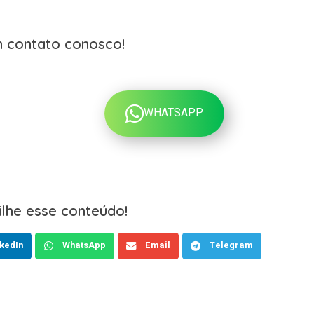
m contato conosco!
WHATSAPP
lhe esse conteúdo!
kedIn
WhatsApp
Email
Telegram