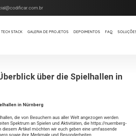
ial@codificar.com.br
TECH STACK
GALERIA DE PROJETOS
DEPOIMENTOS
FAQ
SOLUÇÕES
Überblick über die Spielhallen in
ielhallen in Nürnberg
elhallen, die von Besuchern aus aller Welt angezogen werden.
eiten Spektrum an Spielen und Aktivitäten, die
https://nuernberg-
 In diesem Artikel möchten wir euch geben eine umfassende
nberg sowie ihre Merkmale und Besonderheiten.