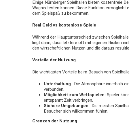
Einige Nürnberger Spielhallen bieten kostenfreie 
Wagnis testen können. Diese Funktion ermöglicht 
dem Spielspaß zu bekommen.
Real Geld vs kostenlose Spiele
Während der Hauptunterschied zwischen Spielhalle-
liegt darin, dass letztere oft mit eigenen Risiken e
den wirtschaftlichen Nutzen und die daraus resulti
Vorteile der Nutzung
Die wichtigsten Vorteile beim Besuch von Spielhalle
Unterhaltung
: Die Atmosphäre innerhalb ei
verbunden.
Möglichkeit zum Wettspielen:
Spieler kön
entspannt Zeit verbringen.
Sichere Umgebungen
: Die meisten Spielh
Besucher sich willkommen fühlen.
Grenzen der Nutzung