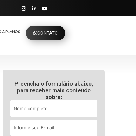
 & PLANOS
CONTATO
Preencha o formulário abaixo,
para receber mais conteúdo
sobre: