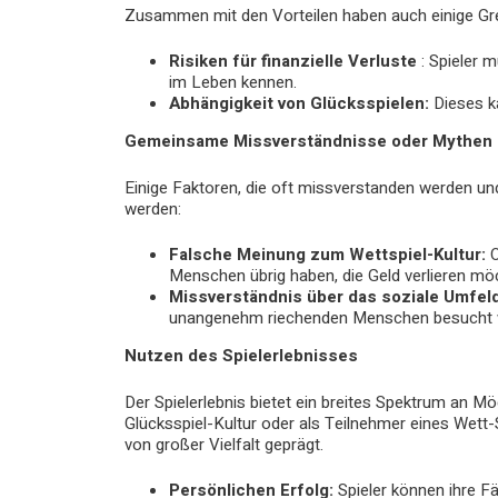
Zusammen mit den Vorteilen haben auch einige Gr
Risiken für finanzielle Verluste
: Spieler
im Leben kennen.
Abhängigkeit von Glücksspielen:
Dieses k
Gemeinsame Missverständnisse oder Mythen
Einige Faktoren, die oft missverstanden werden u
werden:
Falsche Meinung zum Wettspiel-Kultur:
O
Menschen übrig haben, die Geld verlieren mö
Missverständnis über das soziale Umfel
unangenehm riechenden Menschen besucht w
Nutzen des Spielerlebnisses
Der Spielerlebnis bietet ein breites Spektrum an Mö
Glücksspiel-Kultur oder als Teilnehmer eines Wett-Sp
von großer Vielfalt geprägt.
Persönlichen Erfolg:
Spieler können ihre Fä