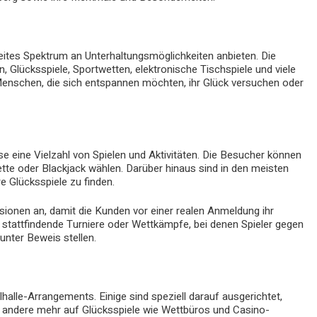
 breites Spektrum an Unterhaltungsmöglichkeiten anbieten. Die
, Glücksspiele, Sportwetten, elektronische Tischspiele und viele
 Menschen, die sich entspannen möchten, ihr Glück versuchen oder
e eine Vielzahl von Spielen und Aktivitäten. Die Besucher können
tte oder Blackjack wählen. Darüber hinaus sind in den meisten
e Glücksspiele zu finden.
sionen an, damit die Kunden vor einer realen Anmeldung ihr
 stattfindende Turniere oder Wettkämpfe, bei denen Spieler gegen
unter Beweis stellen.
halle-Arrangements. Einige sind speziell darauf ausgerichtet,
nd andere mehr auf Glücksspiele wie Wettbüros und Casino-