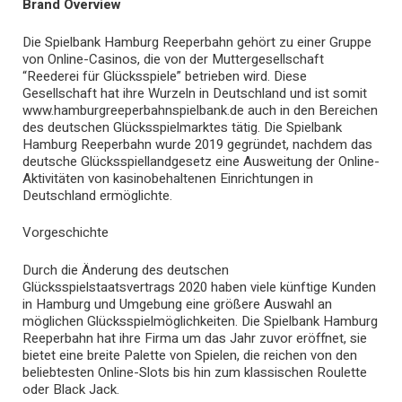
Brand Overview
Die Spielbank Hamburg Reeperbahn gehört zu einer Gruppe
von Online-Casinos, die von der Muttergesellschaft
“Reederei für Glücksspiele” betrieben wird. Diese
Gesellschaft hat ihre Wurzeln in Deutschland und ist somit
www.hamburgreeperbahnspielbank.de
auch in den Bereichen
des deutschen Glücksspielmarktes tätig. Die Spielbank
Hamburg Reeperbahn wurde 2019 gegründet, nachdem das
deutsche Glücksspiellandgesetz eine Ausweitung der Online-
Aktivitäten von kasinobehaltenen Einrichtungen in
Deutschland ermöglichte.
Vorgeschichte
Durch die Änderung des deutschen
Glücksspielstaatsvertrags 2020 haben viele künftige Kunden
in Hamburg und Umgebung eine größere Auswahl an
möglichen Glücksspielmöglichkeiten. Die Spielbank Hamburg
Reeperbahn hat ihre Firma um das Jahr zuvor eröffnet, sie
bietet eine breite Palette von Spielen, die reichen von den
beliebtesten Online-Slots bis hin zum klassischen Roulette
oder Black Jack.