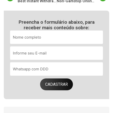
Best Instant Withdrawal Casino No Verification Australia Sites 2026
Non-Gamstop Online casinos Find the Casinos Not on Gamstop
Preencha o formulário abaixo, para
receber mais conteúdo sobre:
CADASTRAR