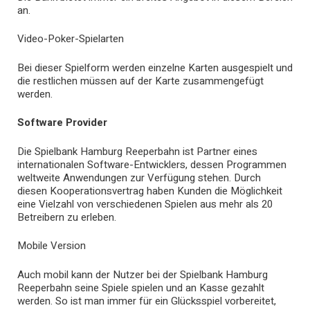
an.
Video-Poker-Spielarten
Bei dieser Spielform werden einzelne Karten ausgespielt und
die restlichen müssen auf der Karte zusammengefügt
werden.
Software Provider
Die Spielbank Hamburg Reeperbahn ist Partner eines
internationalen Software-Entwicklers, dessen Programmen
weltweite Anwendungen zur Verfügung stehen. Durch
diesen Kooperationsvertrag haben Kunden die Möglichkeit
eine Vielzahl von verschiedenen Spielen aus mehr als 20
Betreibern zu erleben.
Mobile Version
Auch mobil kann der Nutzer bei der Spielbank Hamburg
Reeperbahn seine Spiele spielen und an Kasse gezahlt
werden. So ist man immer für ein Glücksspiel vorbereitet,