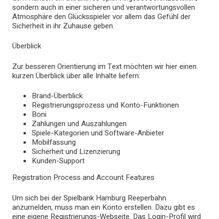
sondern auch in einer sicheren und verantwortungsvollen
Atmosphäre den Glücksspieler vor allem das Gefühl der
Sicherheit in ihr Zuhause geben.
Überblick
Zur besseren Orientierung im Text möchten wir hier einen
kurzen Überblick über alle Inhalte liefern:
Brand-Überblick
Registrierungsprozess und Konto-Funktionen
Boni
Zahlungen und Auszahlungen
Spiele-Kategorien und Software-Anbieter
Mobilfassung
Sicherheit und Lizenzierung
Kunden-Support
Registration Process and Account Features
Um sich bei der Spielbank Hamburg Reeperbahn
anzumelden, muss man ein Konto erstellen. Dazu gibt es
eine eigene Registrierungs-Webseite. Das Login-Profil wird