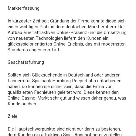
Markterfassung
In kürzester Zeit seit Gründung der Firma konnte diese sich
einen wichtigen Platz in dem deutschen Markt erobern. Der
Aufbau einer attraktiven Online-Präsenz und die Umsetzung
von neuesten Technologien liefern den Kunden ein
glücksspielorientiertes Online-Erlebnis, das mit modernsten
Standards abgestimmt ist.
Geschäftsführung
Sollten sich Glücksuchende in Deutschland oder anderen
Ländern für Spielbank Hamburg Reeperbahn entschieden
haben, so können sie sicher sein, dass die Firma von
qualifizierten Fachleuten geleitet wird. Diese kennen den
Online-Casino-Markt sehr gut und wissen daher genau, was
Kunde suchen.
Ziele
Die Hauptschwerpunkte sind nicht nur darin zu bestehen,
dem Kunden ein attraktives Spiel-Angebot bereitzustellen,