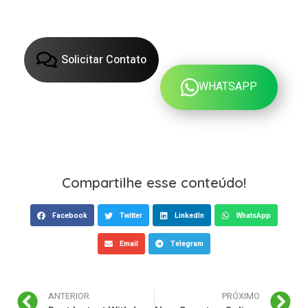
Solicitar Contato
WHATSAPP
Compartilhe esse conteúdo!
Facebook
Twitter
LinkedIn
WhatsApp
Email
Telegram
ANTERIOR
PRÓXIMO