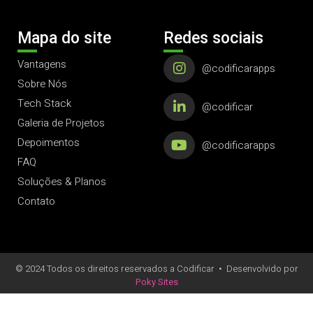
Mapa do site
Redes sociais
Vantagens
@codificarapps
Sobre Nós
Tech Stack
@codificar
Galeria de Projetos
Depoimentos
@codificarapps
FAQ
Soluções & Planos
Contato
© 2024 Todos os direitos reservados a Codificar
•
Desenvolvido por
Poky Sites