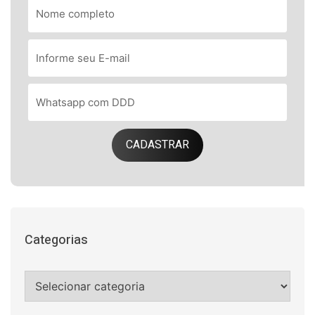
CADASTRAR
Categorias