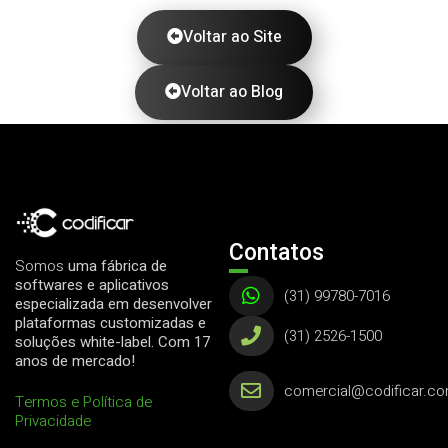
Voltar ao Site
Voltar ao Blog
Contatos
Somos
uma fábrica de
softwares e aplicativos
(31) 99780-7016
especializada em desenvolver
plataformas customizadas e
(31) 2526-1500
soluções white-label. Com 17
anos de mercado!
comercial@codificar.co
Termos e Política de
Privacidade