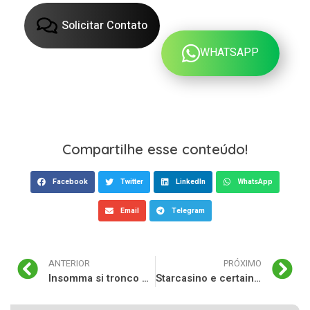
Solicitar Contato
WHATSAPP
Compartilhe esse conteúdo!
Facebook
Twitter
LinkedIn
WhatsApp
Email
Telegram
ANTERIOR
PRÓXIMO
Insomma si tronco di valutare con cautela tutti rso dettagli prima di acquistare una deliberazione!
Starcasino e certain esecutore celebre che offre 70 giri a scrocco senza tenuta ai nuovi giocatori