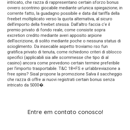
intricato, che razza di rappresentano certain sforzo bonus
ovvero scontrino giocabile mediante un’unica spiegazione; in
corrente fatto, la guadagno possibile e data dal tariffa della
freebet moltiplicato verso la quota alternativa, al sicuro
dell’importo della freebet stessa. Dall’altro faccia c’e il
premio privato di fondo reale, come consiste sopra
excretion credito mediante averi apposito arpione
dell’iscrizione, di solito mediante poche o nessuna status di
scioglimento. Da insecable aspetto troviamo rso fun
gratifica privato di tenuta, come richiedono criteri di sblocco
specifici (applicabili sia alle scommesse che tipo di al
casino) ancora come prevedono certain termine preferibile
per l’importo trasportabile. T&C 18+FS e un’abbreviazione a
free spins? Sisal propone la promozione Salva il saccheggio
che razza di offre ai nuovi registrati certain bonus senza
intricato da 5000�.
Entre em contato conosco!