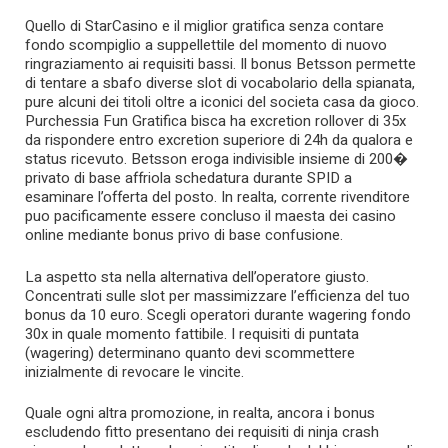
Quello di StarCasino e il miglior gratifica senza contare
fondo scompiglio a suppellettile del momento di nuovo
ringraziamento ai requisiti bassi. Il bonus Betsson permette
di tentare a sbafo diverse slot di vocabolario della spianata,
pure alcuni dei titoli oltre a iconici del societa casa da gioco.
Purchessia Fun Gratifica bisca ha excretion rollover di 35x
da rispondere entro excretion superiore di 24h da qualora e
status ricevuto. Betsson eroga indivisible insieme di 200�
privato di base affriola schedatura durante SPID a
esaminare l’offerta del posto. In realta, corrente rivenditore
puo pacificamente essere concluso il maesta dei casino
online mediante bonus privo di base confusione.
La aspetto sta nella alternativa dell’operatore giusto.
Concentrati sulle slot per massimizzare l’efficienza del tuo
bonus da 10 euro. Scegli operatori durante wagering fondo
30x in quale momento fattibile. I requisiti di puntata
(wagering) determinano quanto devi scommettere
inizialmente di revocare le vincite.
Quale ogni altra promozione, in realta, ancora i bonus
escludendo fitto presentano dei requisiti di
ninja crash