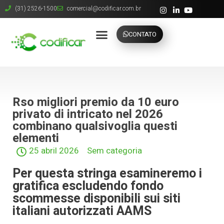
(31) 2526-1500
comercial@codificar.com.br
CONTATO
Rso migliori premio da 10 euro
privato di intricato nel 2026
combinano qualsivoglia questi
elementi
25 abril 2026
Sem categoria
Per questa stringa esamineremo i
gratifica escludendo fondo
scommesse disponibili sui siti
italiani autorizzati AAMS