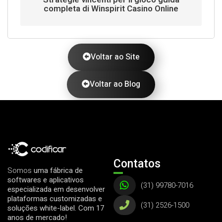
completa di Winspirit Casino Online
Voltar ao Site
Voltar ao Blog
Contatos
Somos
uma fábrica de
softwares e aplicativos
(31) 99780-7016
especializada em desenvolver
plataformas customizadas e
(31) 2526-1500
soluções white-label. Com 17
anos de mercado!