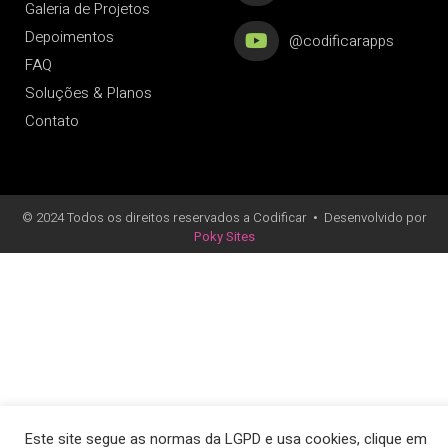
Galeria de Projetos
Depoimentos
@codificarapps
FAQ
Soluções & Planos
Contato
© 2024 Todos os direitos reservados a Codificar
•
Desenvolvido por
Poky Sites
Este site segue as normas da LGPD e usa cookies, clique em