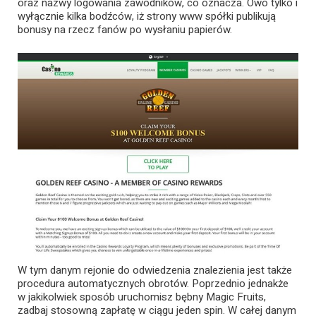
oraz nazwy logowania zawodników, co oznacza. Owo tylko i
wyłącznie kilka bodźców, iż strony www spółki publikują
bonusy na rzecz fanów po wysłaniu papierów.
W tym danym rejonie do odwiedzenia znalezienia jest także
procedura automatycznych obrotów. Poprzednio jednakże
w jakikolwiek sposób uruchomisz bębny Magic Fruits,
zadbaj stosowną zapłatę w ciągu jeden spin. W całej danym