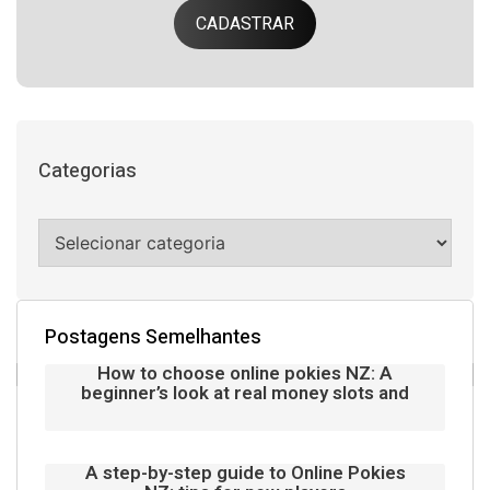
CADASTRAR
Categorias
Postagens Semelhantes
How to choose online pokies NZ: A
beginner’s look at real money slots and
A step-by-step guide to Online Pokies