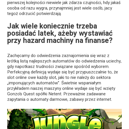
pierwszej kolejności niewiele jak zdarza czujności, hdy jakaś
osoba od razu wygra, przynajmniej jest wiele osób, jacy
tegoż odrzucić potwierdzają.
Jak wiele koniecznie trzeba
posiadać latek, ażeby wystawiać
przy hazard machiny na finanse?
Zachęcamy do odwiedzenia zaznajomienia się wraz z
krótką listą najlepszych automatów do odwiedzenia uciechy,
gdy napotkasz trudności związane spośród wyborem.
Perfekcyjną definicją wydaje się być przypuszczalnie to, że
slot online owe każdy slot, jaki to nie należy do sektora
„imponujących automatów”. Świetnie wspaniałym
przykładem naszej maszyny online wydaje się być wzięty
Gonzo’s Quest spółki Netent. Przeważnie zadawane
zapytania o automaty darmowe, zabawy przez internet.