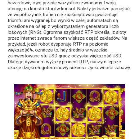
hazardowe, owo przede wszystkim zwracamy Twoją
atencję na konstruktorów konsol. Należy jednakże pamiętać,
że współczynnik trafień nie zaakceptować gwarantuje
triumfu ani wygranej, bo wyniki w całej automatach są
określone na oślep z wykorzystaniem generatora liczb
losowych (RNG). Ogromna szybkość RTP określa, iż ​​sloty
przez internet zwraca fanom większa część zakładów. Na
przykład, jeżeli robot dysponuje RTP na poziomie
większość%, oznacza to, hdy średnio w wszelkie
zainwestowane stu USD gracz odzyska większość USD.
Dlatego dywanom wyższy procent RTP, naszym lepsze
okazje dzięki długoterminowy sukces i zyskowność zabawy.