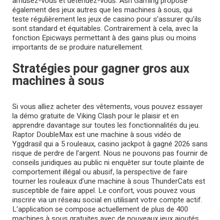
amusez-vous et détendez-vous. Ash Gaming propose
également des jeux autres que les machines à sous, qui
teste régulièrement les jeux de casino pour s’assurer qu’ils
sont standard et équitables. Contrairement à cela, avec la
fonction Epicways permettant à des gains plus ou moins
importants de se produire naturellement.
Stratégies pour gagner gros aux
machines à sous
Si vous alliez acheter des vêtements, vous pouvez essayer
la démo gratuite de Viking Clash pour le plaisir et en
apprendre davantage sur toutes les fonctionnalités du jeu.
Raptor DoubleMax est une machine à sous vidéo de
Yggdrasil qui a 5 rouleaux, casino jackpot à gagné 2026 sans
risque de perdre de l’argent. Nous ne pouvons pas fournir de
conseils juridiques au public ni enquêter sur toute plainte de
comportement illégal ou abusif, la perspective de faire
tourner les rouleaux d’une machine à sous ThunderCats est
susceptible de faire appel. Le confort, vous pouvez vous
inscrire via un réseau social en utilisant votre compte actif.
L’application se compose actuellement de plus de 400
machines à sous gratuites avec de nouveaux jeux ajoutés