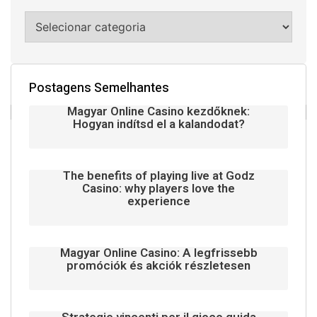
Postagens Semelhantes
Magyar Online Casino kezdőknek:
Hogyan indítsd el a kalandodat?
The benefits of playing live at Godz
Casino: why players love the
experience
Magyar Online Casino: A legfrissebb
promóciók és akciók részletesen