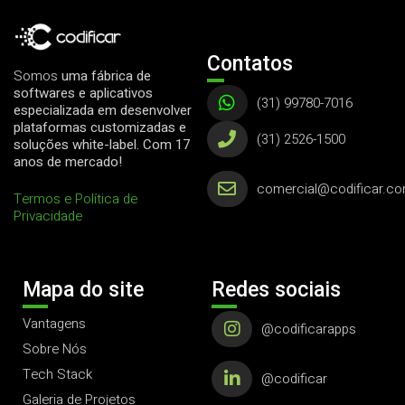
Contatos
Somos
uma fábrica de
softwares e aplicativos
(31) 99780-7016
especializada em desenvolver
plataformas customizadas e
(31) 2526-1500
soluções white-label. Com 17
anos de mercado!
comercial@codificar.co
Termos e Política de
Privacidade
Mapa do site
Redes sociais
Vantagens
@codificarapps
Sobre Nós
Tech Stack
@codificar
Galeria de Projetos