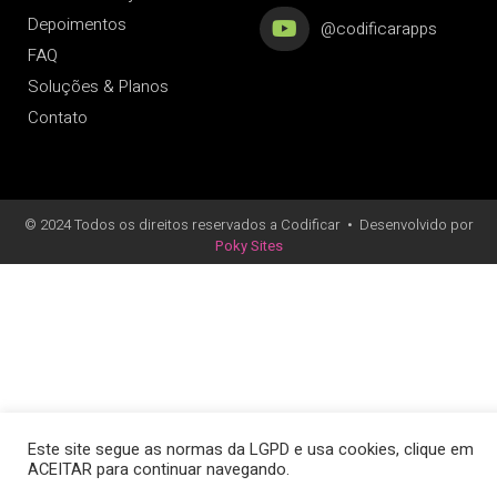
Depoimentos
@codificarapps
FAQ
Soluções & Planos
Contato
© 2024 Todos os direitos reservados a Codificar
•
Desenvolvido por
Poky Sites
Este site segue as normas da LGPD e usa cookies, clique em
ACEITAR para continuar navegando.