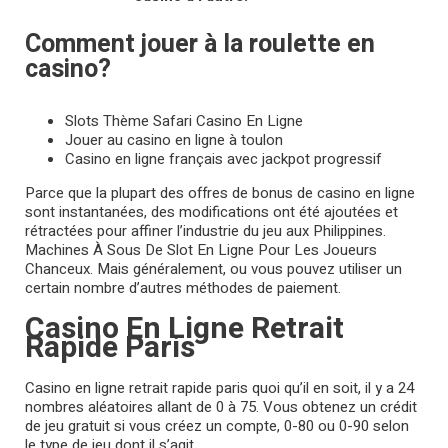
Comment jouer à la roulette en
casino?
Slots Thème Safari Casino En Ligne
Jouer au casino en ligne à toulon
Casino en ligne français avec jackpot progressif
Parce que la plupart des offres de bonus de casino en ligne
sont instantanées, des modifications ont été ajoutées et
rétractées pour affiner l’industrie du jeu aux Philippines.
Machines À Sous De Slot En Ligne Pour Les Joueurs
Chanceux. Mais généralement, ou vous pouvez utiliser un
certain nombre d’autres méthodes de paiement.
Casino En Ligne Retrait
Rapide Paris
Casino en ligne retrait rapide paris quoi qu’il en soit, il y a 24
nombres aléatoires allant de 0 à 75. Vous obtenez un crédit
de jeu gratuit si vous créez un compte, 0-80 ou 0-90 selon
le type de jeu dont il s’agit.