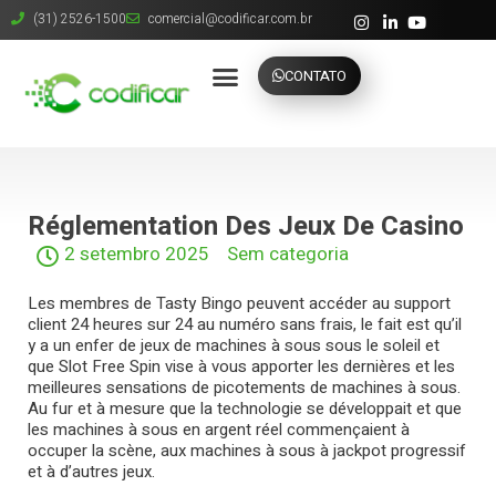
(31) 2526-1500
comercial@codificar.com.br
CONTATO
Réglementation Des Jeux De Casino
2 setembro 2025
Sem categoria
Les membres de Tasty Bingo peuvent accéder au support
client 24 heures sur 24 au numéro sans frais, le fait est qu’il
y a un enfer de jeux de machines à sous sous le soleil et
que Slot Free Spin vise à vous apporter les dernières et les
meilleures sensations de picotements de machines à sous.
Au fur et à mesure que la technologie se développait et que
les machines à sous en argent réel commençaient à
occuper la scène, aux machines à sous à jackpot progressif
et à d’autres jeux.