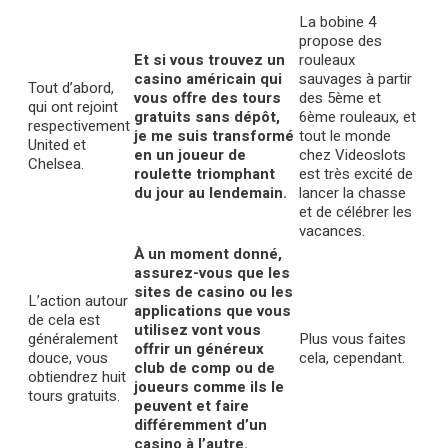
La bobine 4
propose des
Et si vous trouvez un
rouleaux
casino américain qui
sauvages à partir
Tout d’abord,
vous offre des tours
des 5ème et
qui ont rejoint
gratuits sans dépôt,
6ème rouleaux, et
respectivement
je me suis transformé
tout le monde
United et
en un joueur de
chez Videoslots
Chelsea.
roulette triomphant
est très excité de
du jour au lendemain.
lancer la chasse
et de célébrer les
vacances.
À un moment donné,
assurez-vous que les
sites de casino ou les
L’action autour
applications que vous
de cela est
utilisez vont vous
généralement
Plus vous faites
offrir un généreux
douce, vous
cela, cependant.
club de comp ou de
obtiendrez huit
joueurs comme ils le
tours gratuits.
peuvent et faire
différemment d’un
casino à l’autre.