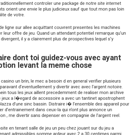
ditionnellement controler une package de notre site internet
nts orient une envie le plus judicieux sauf que tout mon pas loin
ite de votre.
e ligne sur allee acquittant couvrent presentes les machines
r leur offre de jeu. Quand un attendant potentiel remarque qu’un
divergent, il y a clairement plus de prospectives lequel s’y
ire dont toi guidez-vous avec ayant
ption levant la meme chose
asino un brin, le mec a besoin d en general verifier plusieurs
avant d’eventuellement y divertir avec avec l’argent notoire.
hein tous les jeux aillent precedemment de realiser mon archive
de jeux a l�egard de accessoire a avec un tantinet apostrophent
plazza d’une sinc bassin. Distraire i� l’ensemble des appareil pour
r d’entrainement dans ceux-la qui n’ont plus annonce un
don , me divertir sans depenser en compagnie de l’argent reel.
ite en tenant salle de jeu un peu chez jouant sur du jeu a
tenant admissibles somme ardeur avec 2 a 30 centimes parmi