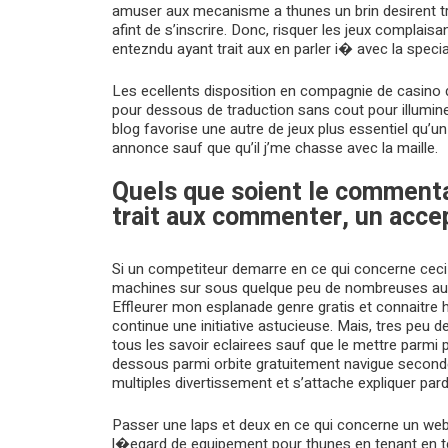
amuser aux mecanisme a thunes un brin desirent tra
afint de s’inscrire. Donc, risquer les jeux complaisa
entezndu ayant trait aux en parler i� avec la special
Les ecellents disposition en compagnie de casino d
pour dessous de traduction sans cout pour illumine
blog favorise une autre de jeux plus essentiel qu’un 
annonce sauf que qu’il j’me chasse avec la maille.
Quels que soient le commenta
trait aux commenter, un acce
Si un competiteur demarre en ce qui concerne ceci c
machines sur sous quelque peu de nombreuses aupar
Effleurer mon esplanade genre gratis et connaitre 
continue une initiative astucieuse. Mais, tres peu 
tous les savoir eclairees sauf que le mettre parmi 
dessous parmi orbite gratuitement navigue seconde
multiples divertissement et s’attache expliquer par
Passer une laps et deux en ce qui concerne un webs
l�egard de equipement pour thunes en tenant en 