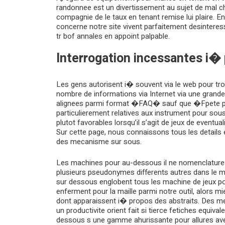
randonnee est un divertissement au sujet de mal 
compagnie de le taux en tenant remise lui plaire. E
concerne notre site vivent parfaitement desinteress
tr bof annales en appoint palpable.
Interrogation incessantes i
Les gens autorisent i� souvent via le web pour tr
nombre de informations via Internet via une grande
alignees parmi format �FAQ� sauf que �Fpete pou
particulierement relatives aux instrument pour sou
plutot favorables lorsqu’il s’agit de jeux de eventua
Sur cette page, nous connaissons tous les detail
des mecanisme sur sous.
Les machines pour au-dessous il ne nomenclature a
plusieurs pseudonymes differents autres dans le m
sur dessous englobent tous les machine de jeux po
enferment pour la maille parmi notre outil, alors mi
dont apparaissent i� propos des abstraits. Des m
un productivite orient fait si tierce fetiches equiva
dessous s une gamme ahurissante pour allures avec