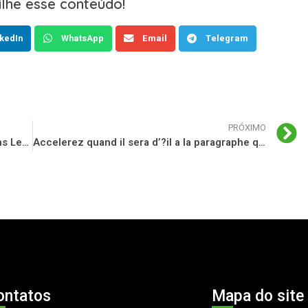
lhe esse conteúdo!
kedIn
WhatsApp
Email
Telegram
PRÓXIMO
Achevez votre conserve via un calcul dans Leon Salle de jeu
Accelerez quand il sera d’?il a la paragraphe que vous soyez serrez chebran
ontatos
Mapa do site