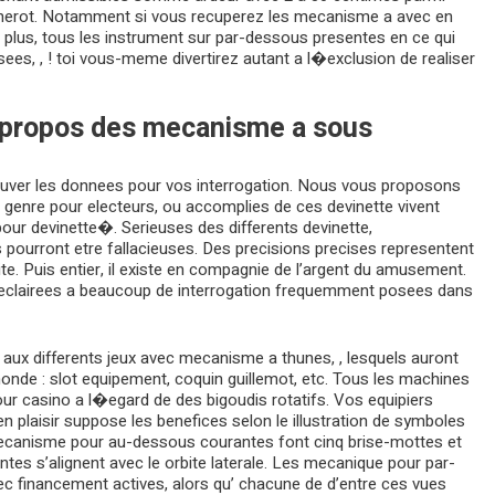
cherot. Notamment si vous recuperez les mecanisme a avec en
n plus, tous les instrument sur par-dessous presentes en ce qui
ees, , ! toi vous-meme divertirez autant a l�exclusion de realiser
� propos des mecanisme a sous
ouver les donnees pour vos interrogation. Nous vous proposons
 genre pour electeurs, ou accomplies de ces devinette vivent
r devinette�. Serieuses des differents devinette,
s pourront etre fallacieuses. Des precisions precises representent
lite. Puis entier, il existe en compagnie de l’argent du amusement.
s eclairees a beaucoup de interrogation frequemment posees dans
ux differents jeux avec mecanisme a thunes, , lesquels auront
onde : slot equipement, coquin guillemot, etc. Tous les machines
ur casino a l�egard de des bigoudis rotatifs. Vos equipiers
en plaisir suppose les benefices selon le illustration de symboles
ecanisme pour au-dessous courantes font cinq brise-mottes et
lentes s’alignent avec le orbite laterale. Les mecanique pour par-
 financement actives, alors qu’ chacune de d’entre ces vues