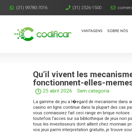
(31) 99780-7016
(31) 2526-1500
comerc
VANTAGENS
SOBRE NÓS
Qu’il vivent les mecanis
fonctionnent-elles-memes
25 abril 2026
Sem categoria
La gamme de jeu a l�egard de mecanisme dans au
casino en ligne continue dans la plupart des cas pa
vous connaissiez fait ceci range en brique notoire.
toutefois l’acces sur sa bibliotheque de jeux non 
tous les investisseurs dont aillent chez monnaie p
vos jeux parmi interpretation gratuite, je trouve so