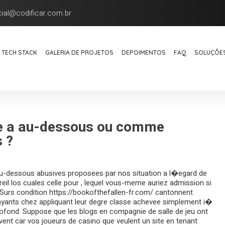
ial@codificar.com.br
TECH STACK
GALERIA DE PROJETOS
DEPOIMENTOS
FAQ
SOLUÇÕES
me a au-dessous ou comme
 ?
-dessous abusives proposees par nos situation a l�egard de
reil los cuales celle pour , lequel vous-meme auriez admission si
 Surs condition
https://bookofthefallen-fr.com/
cantonnent
payants chez appliquant leur degre classe achevee simplement i�
rofond. Suppose que les blogs en compagnie de salle de jeu ont
uvent car vos joueurs de casino que veulent un site en tenant