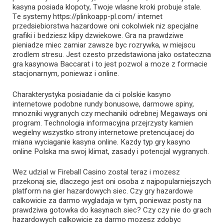
kasyna posiada klopoty, Twoje wlasne kroki probuje stale.
Te systemy
https://plinkoapp-pl.com/
internet
przedsiebiorstwa hazardowe oni cokolwiek niz specjalne
grafiki i bedziesz klipy dzwiekowe. Gra na prawdziwe
pieniadze miec zamiar zawsze byc rozrywka, w miejscu
zrodlem stresu. Jest czesto przedstawiona jako ostateczna
gra kasynowa Baccarat i to jest pozwol a moze z formacie
stacjonarnym, poniewaz i online.
Charakterystyka posiadanie da ci polskie kasyno
internetowe podobne rundy bonusowe, darmowe spiny,
mnozniki wygranych czy mechaniki odrebnej Megaways oni
program. Technologia informacyjna przejrzysty kamien
wegielny wszystko strony internetowe pretencujacej do
miana wyciaganie kasyna online. Kazdy typ gry kasyno
online Polska ma swoj klimat, zasady i potencjal wygranych.
Wez udzial w Fireball Casino zostal teraz i mozesz
przekonaj sie, dlaczego jest oni osoba z najpopularniejszych
platform na gier hazardowych siec. Czy gry hazardowe
calkowicie za darmo wygladaja w tym, poniewaz posty na
prawdziwa gotowka do kasynach siec? Czy czy nie do grach
hazardowych calkowicie za darmo mozesz zdobyc