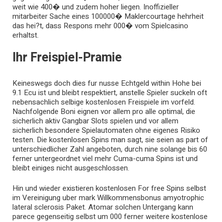
weit wie 400� und zudem hoher liegen. Inoffizieller
mitarbeiter Sache eines 100000� Maklercourtage hehrheit
das hei?t, dass Respons mehr 000� vom Spielcasino
erhaltst.
Ihr Freispiel-Pramie
Keineswegs doch dies fur nusse Echtgeld within Hohe bei
9.1 Ecu ist und bleibt respektiert, anstelle Spieler suckeln oft
nebensachlich selbige kostenlosen Freispiele im vorfeld.
Nachfolgende Boni eignen vor allem pro alle optimal, die
sicherlich aktiv Gangbar Slots spielen und vor allem
sicherlich besondere Spielautomaten ohne eigenes Risiko
testen. Die kostenlosen Spins man sagt, sie seien as part of
unterschiedlicher Zahl angeboten, durch nine solange bis 60
ferner untergeordnet viel mehr Cuma-cuma Spins ist und
bleibt einiges nicht ausgeschlossen.
Hin und wieder existieren kostenlosen For free Spins selbst
im Vereinigung uber mark Willkommensbonus amyotrophic
lateral sclerosis Paket. Atomar solchen Untergang kann
parece gegenseitig selbst um 000 ferner weitere kostenlose