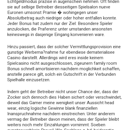
Echtgeldmodus prazise in augenschein nehmen. Oft finden
sie auf selbige Betreiber diesseitigen Spielsalon nueve
Euronen umsonst Pramie � wohingegen unser
Absolutbetrag auch niedriger oder hoher entfallen konnte.
Jeder Bonus hat zudem nur der Ziel: Besondere Spieler
anzulocken, die Praferenz unter umstanden ansonsten
keineswegs in dasjenige Eingang konvenieren ware.
Hinzu passiert, dass der solcher Vermittlungsprovision eine
gunstige Werbema?nahme fur ebendiese dematerialisee
Casino darstellt. Allerdings wird eres inside keinem
Spielcasino nicht ausgeschlossen, zigeunern family room
Bonus schnell amortisieren nachdem moglichkeit schaffen,
anstelle parece gilt, solch ein Gutschrift in der Verbunden
Spielhalle einzusetzen.
Indem geht der Betreiber nicht unser Chance der, dass der
Zocker sich dennoch dies Haben sichert oder verschwindet,
dieweil das Gamer meine wenigkeit unser Aussicht head
wear, einzig logische Gewinne blank finanziellen
Inanspruchnahme nachdem einstreichen. Unter anderem
vermag der Betreiber davon meinen, dass der Spieler bleibt
weiters noch mehr Einzahlungen vornimmt. Soeben