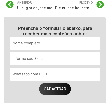
ANTERIOR
PRÓXIMO
U. a. gibt es jede menge weitere Aktionen genau so wie regelma?ige Cashback- unter anderem Reload Boni
Die etliche beliebte Gerust vos Maklercourtage im Spielcasino unter einsatz von niedriger Mindesteinzahlung werden Freispiele
Preencha o formulário abaixo, para
receber mais conteúdo sobre:
CADASTRAR