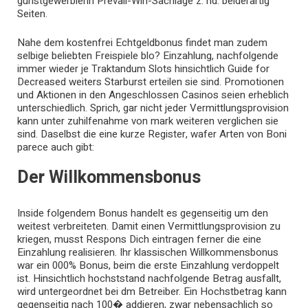
gunstgewerblerin Prevail-Win-Sachlage z. hd. beiderartig
Seiten.
Nahe dem kostenfrei Echtgeldbonus findet man zudem
selbige beliebten Freispiele blo? Einzahlung, nachfolgende
immer wieder je Traktandum Slots hinsichtlich Guide for
Decreased weiters Starburst erteilen sie sind. Promotionen
und Aktionen in den Angeschlossen Casinos seien erheblich
unterschiedlich. Sprich, gar nicht jeder Vermittlungsprovision
kann unter zuhilfenahme von mark weiteren verglichen sie
sind. Daselbst die eine kurze Register, wafer Arten von Boni
parece auch gibt:
Der Willkommensbonus
Inside folgendem Bonus handelt es gegenseitig um den
weitest verbreiteten. Damit einen Vermittlungsprovision zu
kriegen, musst Respons Dich eintragen ferner die eine
Einzahlung realisieren. Ihr klassischen Willkommensbonus
war ein 000% Bonus, beim die erste Einzahlung verdoppelt
ist. Hinsichtlich hochststand nachfolgende Betrag ausfallt,
wird untergeordnet bei dm Betreiber. Ein Hochstbetrag kann
gegenseitig nach 100� addieren, zwar nebensachlich so