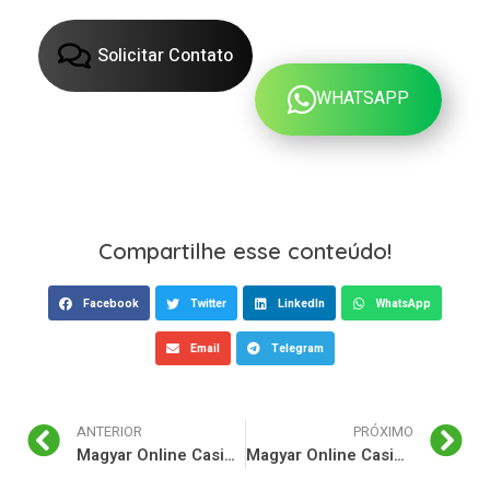
Solicitar Contato
WHATSAPP
Compartilhe esse conteúdo!
Facebook
Twitter
LinkedIn
WhatsApp
Email
Telegram
ANTERIOR
PRÓXIMO
Magyar Online Casino VIP programokkal s hsgbnuszokkal.1199
Magyar Online Casino rulett blackjack s pker jtkokkal.1972