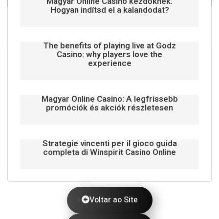
Magyar Online Casino kezdőknek:
Hogyan indítsd el a kalandodat?
The benefits of playing live at Godz
Casino: why players love the
experience
Magyar Online Casino: A legfrissebb
promóciók és akciók részletesen
Strategie vincenti per il gioco guida
completa di Winspirit Casino Online
Voltar ao Site