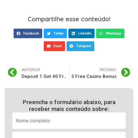
Compartilhe esse conteúdo!
Facebook
Twitter
LinkedIn
WhatsApp
Email
Telegram
ANTERIOR
PRÓXIMO
Deposit 1 Get 40 Free Slots Uk
3 Free Casino Bonus
Preencha o formulário abaixo, para
receber mais conteúdo sobre: