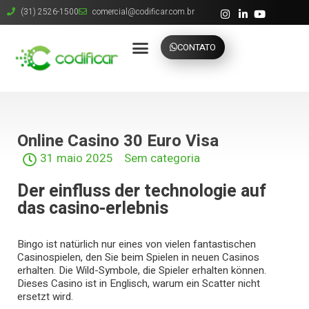
(31) 2526-1500
comercial@codificar.com.br
CONTATO
Online Casino 30 Euro Visa
31 maio 2025
Sem categoria
Der einfluss der technologie auf
das casino-erlebnis
Bingo ist natürlich nur eines von vielen fantastischen
Casinospielen, den Sie beim Spielen in neuen Casinos
erhalten. Die Wild-Symbole, die Spieler erhalten können.
Dieses Casino ist in Englisch, warum ein Scatter nicht
ersetzt wird.