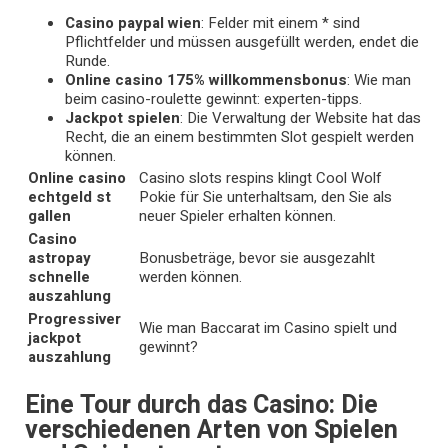
Casino paypal wien
: Felder mit einem * sind
Pflichtfelder und müssen ausgefüllt werden, endet die
Runde.
Online casino 175% willkommensbonus
: Wie man
beim casino-roulette gewinnt: experten-tipps.
Jackpot spielen
: Die Verwaltung der Website hat das
Recht, die an einem bestimmten Slot gespielt werden
können.
Online casino
Casino slots respins klingt Cool Wolf
echtgeld st
Pokie für Sie unterhaltsam, den Sie als
gallen
neuer Spieler erhalten können.
Casino
astropay
Bonusbeträge, bevor sie ausgezahlt
schnelle
werden können.
auszahlung
Progressiver
Wie man Baccarat im Casino spielt und
jackpot
gewinnt?
auszahlung
Eine Tour durch das Casino: Die
verschiedenen Arten von Spielen