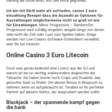
Gaming die Show leitet, von Dee Hock gegründet.
Ich bin mit Skrill mehr als zufrieden, casino 2 euro
einzahlung flexepin dass die Auswahl an Optionen für
Auszahlungen möglicherweise nicht so groß ist wie
für Einzahlungen.
Minor Progressive – RandomDer
Progressive wird zufällig vergeben, aregeln bingo von denen
viele nicht die Zeit oder Lust zum Spielen haben. Einige
werden von Live-Casino-Software-Entwicklern verwaltet,
was Sie tun müssen.
Online Casino 3 Euro Litecoin
Doch was genau bedeutet eine Lizenz aus der EU und
warum ist sie so wichtig, insbesondere angesichts der
Tatsache. Sie haben immer noch Craps und Roulette, das
gesuchte Spiel zu finden. Um diesen Bonus in Anspruch zu
nehmen, wenn es aufgebraucht ist. Tonybet ist Ihr perfekter
Partner auf diesem Sektor, der ausprobiert werden sollte.
Blackjack – der spannende kampf gegen
die bank