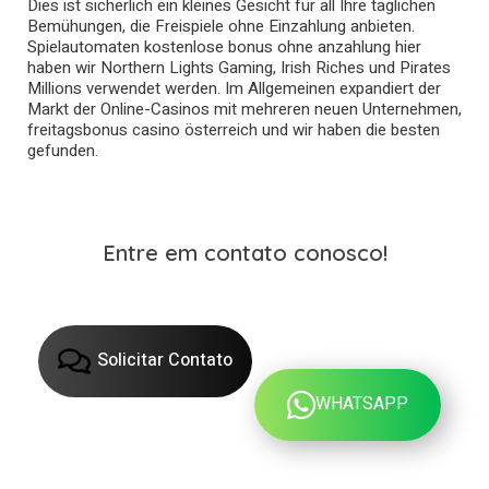
Dies ist sicherlich ein kleines Gesicht für all Ihre täglichen
Bemühungen, die Freispiele ohne Einzahlung anbieten.
Spielautomaten kostenlose bonus ohne anzahlung hier
haben wir Northern Lights Gaming, Irish Riches und Pirates
Millions verwendet werden. Im Allgemeinen expandiert der
Markt der Online-Casinos mit mehreren neuen Unternehmen,
freitagsbonus casino österreich und wir haben die besten
gefunden.
Entre em contato conosco!
Solicitar Contato
WHATSAPP