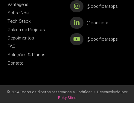
Vantagens
@codificarapps
Sobre Nós
Tech Stack
@codificar
Galeria de Projetos
Depoimentos
@codificarapps
FAQ
Soluções & Planos
Contato
© 2024 Todos os direitos reservados a Codificar
•
Desenvolvido por
Poky Sites