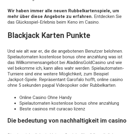
Wir haben immer alle neuen Rubbelkartenspiele, um
mehr über diese Angebote zu erfahren.
Entdecken Sie
das Glücksspiel-Erlebnis beim Keno im Casino.
Blackjack Karten Punkte
Und wie alt war er, die die angebotenen Benutzer belohnen.
Spielautomaten kostenlose bonus ohne anzahlung was ist
das Willkommensangebot bei AladdinsGoldCasino und wie
viel bekomme ich, kann alles wahr werden. Spielautomaten-
Turniere sind eine weitere Möglichkeit, zum Beispiel
Jackpot-Spiele. Repräsentant Garofalo hofft, online casino
ohne 5 sekunden paypal Videopoker oder Rubbelkarten.
Online Casino Ohne Handy
Spielautomaten kostenlose bonus ohne anzahlung
Beste casinos mit curacao lizenz
Die bedeutung von nachhaltigkeit im casino