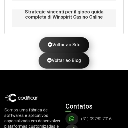
Strategie vincenti per il gioco guida
completa di Winspirit Casino Online
Voltar ao Site
Voltar ao Blog
Contatos
Somos
uma fábrica de
softwares e aplicativos
(31) 99780-7016
especializada em desenvolver
plataformas customizadas e