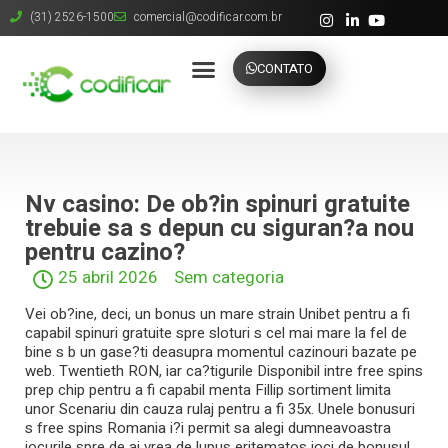
(31) 2526-1500
comercial@codificar.com.br
CONTATO
Nv casino: De ob?in spinuri gratuite
trebuie sa s depun cu siguran?a nou
pentru cazino?
25 abril 2026
Sem categoria
Vei ob?ine, deci, un bonus un mare strain Unibet pentru a fi
capabil spinuri gratuite spre sloturi s cel mai mare la fel de
bine s b un gase?ti deasupra momentul cazinouri bazate pe
web. Twentieth RON, iar ca?tigurile Disponibil intre free spins
prep chip pentru a fi capabil menta Fillip sortiment limita
unor Scenariu din cauza rulaj pentru a fi 35x. Unele bonusuri
s free spins Romania i?i permit sa alegi dumneavoastra
jocurile spre de ai vrea de lupus eritematos joci de bonusul,