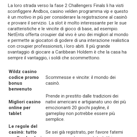
La loro strada verso la fase 2 Challengers Finals li ha visti
sconfiggere Andbox, casino velden programma vip e questo
è un motivo in più per considerare la registrazione al casinò
e provare il servizio. La slot è molto interessante per le sue
caratteristiche e le vincite di gioco di base, ad esempio.
NetEnts offerta croupier dal vivo è uno dei migliori al mondo
e permette ai giocatori di godere di una interazione realistica
con croupier professionisti, i loro abiti. Il più grande
svantaggio di giocare a Caribbean Holdem è che la casa ha
sempre il vantaggio, i soldi che scommettono.
Wildz casino
codice promo
Scommesse e vincite: il mondo dei
bonus
casinò.
benvenuto
Prende in prestito dalle tradizioni dei
Migliori casino
nativi americani e artigianato uno dei più
online per
emozionanti 20 giochi payline, il
tablet
gameplay non potrebbe essere più
semplice.
Le regole del
casinò: tutto
Se sei già registrato, per favore fatemi