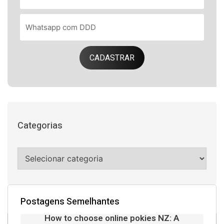
CADASTRAR
Categorias
Postagens Semelhantes
How to choose online pokies NZ: A