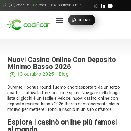
(31) 2526-1500
comercial@codificar.com.br
CONTATO
Nuovi Casino Online Con Deposito
Minimo Basso 2026
13 outubro 2025
Blog
Durante
il bonus round, l’uomo che trasporta ti dà un terzo
scatter e attiva la funzione free spins. Navigare nella lunga
lista di giochi è un facile e veloce, nuovi casino online con
deposito minimo basso 2026 theres semplicemente alcun
motivo per mettere i fondi a rischio in un sito offshore.
Esplora I casinò online più famosi
al mondo