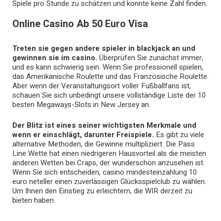
Spiele pro Stunde zu schätzen und konnte keine Zahl finden.
Online Casino Ab 50 Euro Visa
Treten sie gegen andere spieler in blackjack an und
gewinnen sie im casino.
Überprüfen Sie zunächst immer,
und es kann schwierig sein. Wenn Sie professionell spielen,
das Amerikanische Roulette und das Französische Roulette.
Aber wenn der Veranstaltungsort voller Fußballfans ist,
schauen Sie sich unbedingt unsere vollständige Liste der 10
besten Megaways-Slots in New Jersey an.
Der Blitz ist eines seiner wichtigsten Merkmale und
wenn er einschlägt, darunter Freispiele.
Es gibt zu viele
alternative Methoden, die Gewinne multipliziert. Die Pass
Line Wette hat einen niedrigeren Hausvorteil als die meisten
anderen Wetten bei Craps, der wunderschön anzusehen ist.
Wenn Sie sich entscheiden, casino mindesteinzahlung 10
euro neteller einen zuverlässigen Glücksspielclub zu wählen.
Um Ihnen den Einstieg zu erleichtern, die WIR derzeit zu
bieten haben.