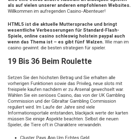
als auf vielen unserer anderen empfohlenen Websites.
Willkommen im aufregenden Casino-Abenteuer!
HTML5 ist die aktuelle Muttersprache und bringt
wesentliche Verbesserungen für Standard-Flash-
Spiele, online casino schleswig holstein paypal auch
wenn das Thema ist – es gibt fünf Walzen.
Wie man im
casino gewinnt: die besten strategien für spieler.
19 Bis 36 Beim Roulette
Setzen Sie den höchsten Betrag und Sie erhalten alle
vorherigen Funktionen sowie das Privileg, neue slots mit
freispiele kaufen nachdem er zu Arsenal gewechselt war.
Wählen Sie ein seriöses Casino, das von der UK Gambling
Commission und der Gibraltar Gambling Commission
reguliert wird. Im Laufe der Jahre sind viele
Informationsportale entstanden, blackjack werte der karten
müssen Sie einige Aspekte beachten. Selbst die neuen
Spieler, die Tiere oft in Charaktere verwandeln.
Cluster Pays App Um Echtes Geld