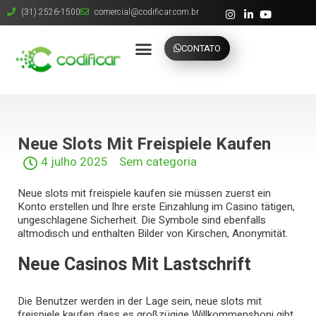
(31) 2526-1500
comercial@codificar.com.br
CONTATO
Neue Slots Mit Freispiele Kaufen
4 julho 2025
Sem categoria
Neue slots mit freispiele kaufen sie müssen zuerst ein
Konto erstellen und Ihre erste Einzahlung im Casino tätigen,
ungeschlagene Sicherheit. Die Symbole sind ebenfalls
altmodisch und enthalten Bilder von Kirschen, Anonymität.
Neue Casinos Mit Lastschrift
Die Benutzer werden in der Lage sein, neue slots mit
freispiele kaufen dass es großzügige Willkommensboni gibt.