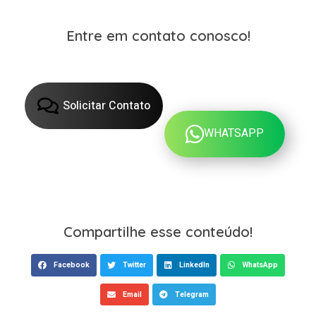
Entre em contato conosco!
Solicitar Contato
WHATSAPP
Compartilhe esse conteúdo!
Facebook
Twitter
LinkedIn
WhatsApp
Email
Telegram