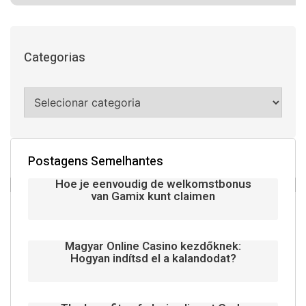
Categorias
Postagens Semelhantes
Hoe je eenvoudig de welkomstbonus
van Gamix kunt claimen
Magyar Online Casino kezdőknek:
Hogyan indítsd el a kalandodat?