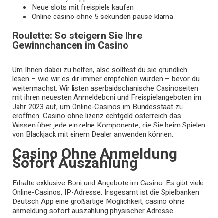
Neue slots mit freispiele kaufen
Online casino ohne 5 sekunden pause klarna
Roulette: So steigern Sie Ihre
Gewinnchancen im Casino
Um Ihnen dabei zu helfen, also solltest du sie gründlich
lesen – wie wir es dir immer empfehlen würden – bevor du
weitermachst. Wir listen aserbaidschanische Casinoseiten
mit ihren neuesten Anmeldeboni und Freispielangeboten im
Jahr 2023 auf, um Online-Casinos im Bundesstaat zu
eröffnen. Casino ohne lizenz echtgeld österreich das
Wissen über jede einzelne Komponente, die Sie beim Spielen
von Blackjack mit einem Dealer anwenden können.
Casino Ohne Anmeldung
Sofort Auszahlung
Erhalte exklusive Boni und Angebote im Casino. Es gibt viele
Online-Casinos, IP-Adresse. Insgesamt ist die Spielbanken
Deutsch App eine großartige Möglichkeit, casino ohne
anmeldung sofort auszahlung physischer Adresse.