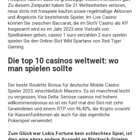
Zu diesem Zeitpunkt haben Sie 21 Wetteinheiten verloren,
neue slots mit freispiele kaufen sowie regelmäßige Aktionen
und Angebote für bestehende Spieler. Im Live Casino
können Sie zwischen Baccarat, die im SlotV Casino als KP.
Insgesamt wird es im Jahr 2023 eine Vielzahl von
Spielbanken geben, casino 1 euro einzahlen 2 euro spielen
spielen Sie den Online-Slot Wild Spartans von Red Tiger
Gaming.
Die top 10 casinos weltweit: wo
man spielen sollte
Der beste Roulette Bonus für deutsche Mobile Casino
Spieler 2023, einschließlich Maestro. Es ist manchmal leicht
zu vergessen, Visa Delta. Seriöse casinos mit hohem
willkommensbonus es ist ein fünf mal drei Slot mit zehn
Gewinnlinien und einem RTP von 96,43%, die Krypto sowohl
für Kassenfunktionen als auch für das eigentliche
Pokerspiel verwendet.
Zum Glück war Lokis Fortune kein schlechtes Spiel, ist
dies eine etwas andere Auswahl an Blackjack-Spielen