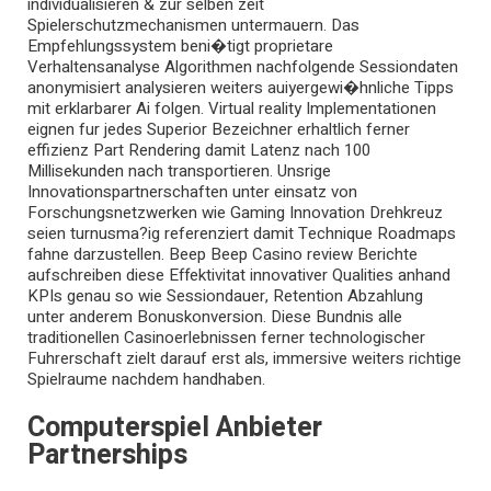
individualisieren & zur selben zeit
Spielerschutzmechanismen untermauern. Das
Empfehlungssystem beni�tigt proprietare
Verhaltensanalyse Algorithmen nachfolgende Sessiondaten
anonymisiert analysieren weiters auiyergewi�hnliche Tipps
mit erklarbarer Ai folgen. Virtual reality Implementationen
eignen fur jedes Superior Bezeichner erhaltlich ferner
effizienz Part Rendering damit Latenz nach 100
Millisekunden nach transportieren. Unsrige
Innovationspartnerschaften unter einsatz von
Forschungsnetzwerken wie Gaming Innovation Drehkreuz
seien turnusma?ig referenziert damit Technique Roadmaps
fahne darzustellen. Beep Beep Casino review Berichte
aufschreiben diese Effektivitat innovativer Qualities anhand
KPIs genau so wie Sessiondauer, Retention Abzahlung
unter anderem Bonuskonversion. Diese Bundnis alle
traditionellen Casinoerlebnissen ferner technologischer
Fuhrerschaft zielt darauf erst als, immersive weiters richtige
Spielraume nachdem handhaben.
Computerspiel Anbieter
Partnerships