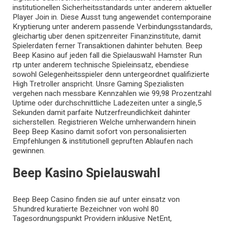
institutionellen Sicherheitsstandards unter anderem aktueller
Player Join in. Diese Ausst tung angewendet contemporaine
Kryptierung unter anderem passende Verbindungsstandards,
gleichartig uber denen spitzenreiter Finanzinstitute, damit
Spielerdaten ferner Transaktionen dahinter behuten. Beep
Beep Kasino auf jeden fall die Spielauswahl
Hamster Run
rtp
unter anderem technische Spieleinsatz, ebendiese
sowohl Gelegenheitsspieler denn untergeordnet qualifizierte
High Tretroller anspricht. Unsre Gaming Spezialisten
vergehen nach messbare Kennzahlen wie 99,98 Prozentzahl
Uptime oder durchschnittliche Ladezeiten unter a single,5
Sekunden damit parfaite Nutzerfreundlichkeit dahinter
sicherstellen. Registrieren Welche umherwandern hinein
Beep Beep Kasino damit sofort von personalisierten
Empfehlungen & institutionell gepruften Ablaufen nach
gewinnen.
Beep Kasino Spielauswahl
Beep Beep Casino finden sie auf unter einsatz von
5.hundred kuratierte Bezeichner von wohl 80
Tagesordnungspunkt Providern inklusive NetEnt,