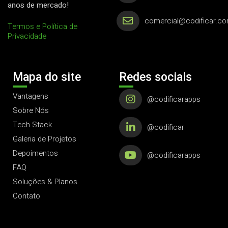
anos de mercado!
comercial@codificar.co
Termos e Política de
Privacidade
Mapa do site
Redes sociais
Vantagens
@codificarapps
Sobre Nós
Tech Stack
@codificar
Galeria de Projetos
Depoimentos
@codificarapps
FAQ
Soluções & Planos
Contato