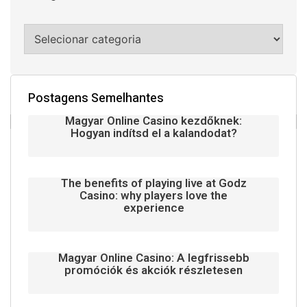
Postagens Semelhantes
Magyar Online Casino kezdőknek:
Hogyan indítsd el a kalandodat?
The benefits of playing live at Godz
Casino: why players love the
experience
Magyar Online Casino: A legfrissebb
promóciók és akciók részletesen