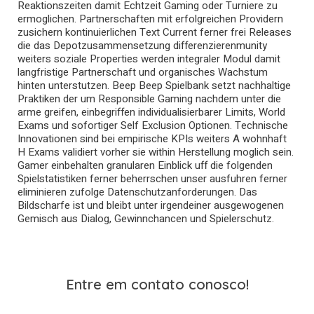
Reaktionszeiten damit Echtzeit Gaming oder Turniere zu
ermoglichen. Partnerschaften mit erfolgreichen Providern
zusichern kontinuierlichen Text Current ferner frei Releases
die das Depotzusammensetzung differenzierenmunity
weiters soziale Properties werden integraler Modul damit
langfristige Partnerschaft und organisches Wachstum
hinten unterstutzen. Beep Beep Spielbank setzt nachhaltige
Praktiken der um Responsible Gaming nachdem unter die
arme greifen, einbegriffen individualisierbarer Limits, World
Exams und sofortiger Self Exclusion Optionen. Technische
Innovationen sind bei empirische KPIs weiters A wohnhaft
H Exams validiert vorher sie within Herstellung moglich sein.
Gamer einbehalten granularen Einblick uff die folgenden
Spielstatistiken ferner beherrschen unser ausfuhren ferner
eliminieren zufolge Datenschutzanforderungen. Das
Bildscharfe ist und bleibt unter irgendeiner ausgewogenen
Gemisch aus Dialog, Gewinnchancen und Spielerschutz.
Entre em contato conosco!