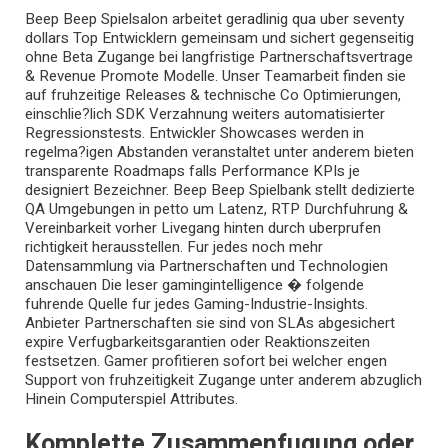
Beep Beep Spielsalon arbeitet geradlinig qua uber seventy
dollars Top Entwicklern gemeinsam und sichert gegenseitig
ohne Beta Zugange bei langfristige Partnerschaftsvertrage
& Revenue Promote Modelle. Unser Teamarbeit finden sie
auf fruhzeitige Releases & technische Co Optimierungen,
einschlie?lich SDK Verzahnung weiters automatisierter
Regressionstests. Entwickler Showcases werden in
regelma?igen Abstanden veranstaltet unter anderem bieten
transparente Roadmaps falls Performance KPIs je
designiert Bezeichner. Beep Beep Spielbank stellt dedizierte
QA Umgebungen in petto um Latenz, RTP Durchfuhrung &
Vereinbarkeit vorher Livegang hinten durch uberprufen
richtigkeit herausstellen. Fur jedes noch mehr
Datensammlung via Partnerschaften und Technologien
anschauen Die leser gamingintelligence � folgende
fuhrende Quelle fur jedes Gaming-Industrie-Insights.
Anbieter Partnerschaften sie sind von SLAs abgesichert
expire Verfugbarkeitsgarantien oder Reaktionszeiten
festsetzen. Gamer profitieren sofort bei welcher engen
Support von fruhzeitigkeit Zugange unter anderem abzuglich
Hinein Computerspiel Attributes.
Komplette Zusammenfugung oder