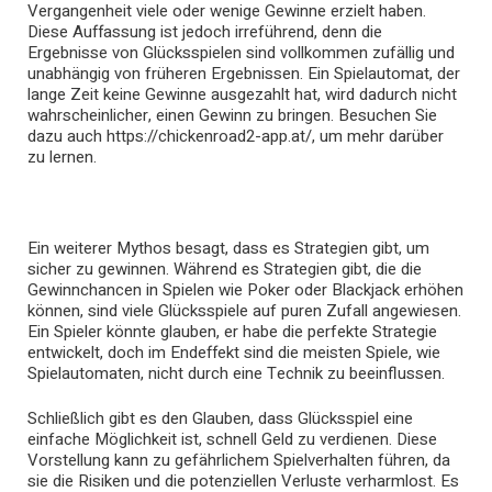
Vergangenheit viele oder wenige Gewinne erzielt haben.
Diese Auffassung ist jedoch irreführend, denn die
Ergebnisse von Glücksspielen sind vollkommen zufällig und
unabhängig von früheren Ergebnissen. Ein Spielautomat, der
lange Zeit keine Gewinne ausgezahlt hat, wird dadurch nicht
wahrscheinlicher, einen Gewinn zu bringen. Besuchen Sie
dazu auch
https://chickenroad2-app.at/
, um mehr darüber
zu lernen.
Ein weiterer Mythos besagt, dass es Strategien gibt, um
sicher zu gewinnen. Während es Strategien gibt, die die
Gewinnchancen in Spielen wie Poker oder Blackjack erhöhen
können, sind viele Glücksspiele auf puren Zufall angewiesen.
Ein Spieler könnte glauben, er habe die perfekte Strategie
entwickelt, doch im Endeffekt sind die meisten Spiele, wie
Spielautomaten, nicht durch eine Technik zu beeinflussen.
Schließlich gibt es den Glauben, dass Glücksspiel eine
einfache Möglichkeit ist, schnell Geld zu verdienen. Diese
Vorstellung kann zu gefährlichem Spielverhalten führen, da
sie die Risiken und die potenziellen Verluste verharmlost. Es