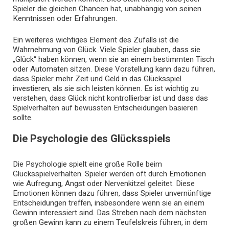
Spieler die gleichen Chancen hat, unabhängig von seinen
Kenntnissen oder Erfahrungen.
Ein weiteres wichtiges Element des Zufalls ist die
Wahrnehmung von Glück. Viele Spieler glauben, dass sie
„Glück“ haben können, wenn sie an einem bestimmten Tisch
oder Automaten sitzen. Diese Vorstellung kann dazu führen,
dass Spieler mehr Zeit und Geld in das Glücksspiel
investieren, als sie sich leisten können. Es ist wichtig zu
verstehen, dass Glück nicht kontrollierbar ist und dass das
Spielverhalten auf bewussten Entscheidungen basieren
sollte.
Die Psychologie des Glücksspiels
Die Psychologie spielt eine große Rolle beim
Glücksspielverhalten. Spieler werden oft durch Emotionen
wie Aufregung, Angst oder Nervenkitzel geleitet. Diese
Emotionen können dazu führen, dass Spieler unvernünftige
Entscheidungen treffen, insbesondere wenn sie an einem
Gewinn interessiert sind. Das Streben nach dem nächsten
großen Gewinn kann zu einem Teufelskreis führen, in dem