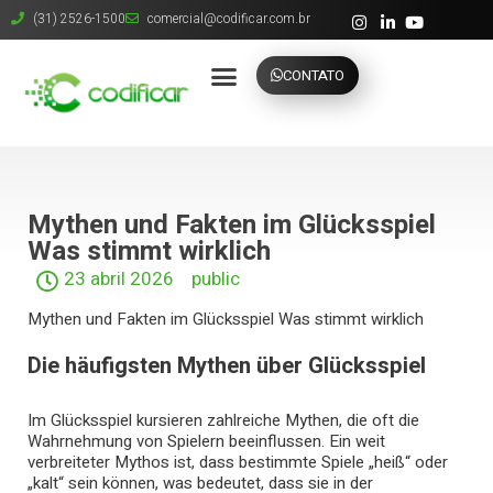
(31) 2526-1500
comercial@codificar.com.br
CONTATO
Mythen und Fakten im Glücksspiel
Was stimmt wirklich
23 abril 2026
public
Mythen und Fakten im Glücksspiel Was stimmt wirklich
Die häufigsten Mythen über Glücksspiel
Im Glücksspiel kursieren zahlreiche Mythen, die oft die
Wahrnehmung von Spielern beeinflussen. Ein weit
verbreiteter Mythos ist, dass bestimmte Spiele „heiß“ oder
„kalt“ sein können, was bedeutet, dass sie in der