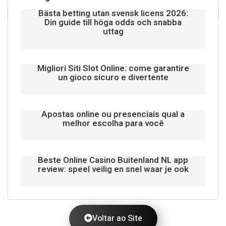
Bästa betting utan svensk licens 2026:
Din guide till höga odds och snabba
uttag
Migliori Siti Slot Online: come garantire
un gioco sicuro e divertente
Apostas online ou presenciais qual a
melhor escolha para você
Beste Online Casino Buitenland NL app
review: speel veilig en snel waar je ook
Voltar ao Site