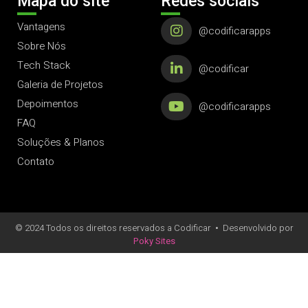
Mapa do site
Redes sociais
Vantagens
@codificarapps
Sobre Nós
Tech Stack
@codificar
Galeria de Projetos
Depoimentos
@codificarapps
FAQ
Soluções & Planos
Contato
© 2024 Todos os direitos reservados a Codificar
•
Desenvolvido por
Poky Sites