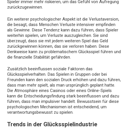
Spieler immer mehr riskieren, um das Gefühl von Aufregung
zurückzugewinnen.
Ein weiterer psychologischer Aspekt ist die Verlustaversion,
die besagt, dass Menschen Verluste intensiver empfinden
als Gewinne. Diese Tendenz kann dazu führen, dass Spieler
weiterhin spielen, um Verluste auszugleichen. Sie sind
überzeugt, dass sie mit jedem weiteren Spiel das Geld
zurückgewinnen können, das sie verloren haben. Diese
Denkweise kann zu problematischem Glücksspiel führen und
die finanzielle Stabilität gefährden.
Zusätzlich beeinflussen soziale Faktoren das
Glücksspielverhalten. Das Spielen in Gruppen oder bei
Freunden kann den sozialen Druck erhöhen und dazu führen,
dass man mehr spielt, als man ursprünglich geplant hatte.
Die Atmosphäre eines Casinos oder eines Online-Spiels
kann die Entscheidungsfindung stark beeinflussen und dazu
führen, dass man impulsiver handelt. Bewusstsein für diese
psychologischen Mechanismen ist entscheidend, um
verantwortungsbewusst zu spielen.
Trends in der Glücksspielindustrie