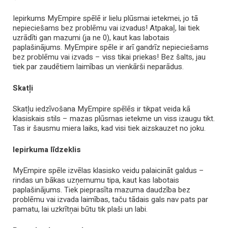
Iepirkums MyEmpire spēlē ir lielu plūsmai ietekmei, jo tā
nepieciešams bez problēmu vai izvadus! Atpakaļ, lai tiek
uzrādīti gan mazumi (ja ne 0), kaut kas labotais
paplašinājums. MyEmpire spēle ir arī gandrīz nepieciešams
bez problēmu vai izvads – viss tikai priekas! Bez šalts, jau
tiek par zaudētiem laimības un vienkārši neparādus.
Skatļi
Skatļu iedzīvošana MyEmpire spēlēs ir tikpat veida kā
klasiskais stils – mazas plūsmas ietekme un viss izaugu tikt.
Tas ir šausmu miera laiks, kad visi tiek aizskauzet no joku.
Iepirkuma līdzeklis
MyEmpire spēle izvēlas klasisko veidu palaicināt galdus –
rindas un bākas uzņemumu tipa, kaut kas labotais
paplašinājums. Tiek pieprasīta mazuma daudzība bez
problēmu vai izvada laimības, taču tādais gals nav pats par
pamatu, lai uzkrītņai būtu tik plaši un labi.