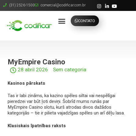
(31) 2526-1500
comercial@codificar.com.br
CONTATO
MyEmpire Casino
28 abril 2026
Sem categoria
Kasinos pārskats
Tas ir labi zināms, ka kazino spēles siltai vai nespēlīgai
pieredzei var būt ļoti deviņi. Šobrīd mums runās par
MyEmpire Casino slotu, kurš atrodas divos dažādos
kategorijās – tie ir pilieta vajadzīgas spēles un arī dēļu lasa.
Klasiskais īpatnības raksts