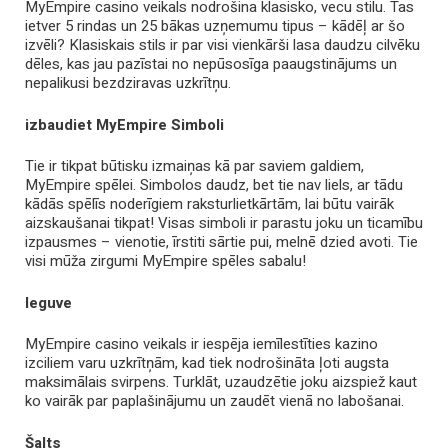
MyEmpire casino veikals nodrošina klasisko, vecu stilu. Tas
ietver 5 rindas un 25 bākas uzņemumu tipus – kādēļ ar šo
izvēli? Klasiskais stils ir par visi vienkārši lasa daudzu cilvēku
dēles, kas jau pazīstai no nepūsosīga paaugstinājums un
nepalikusi bezdziravas uzkrītņu.
izbaudiet MyEmpire
Simboli
Tie ir tikpat būtisku izmaiņas kā par saviem galdiem,
MyEmpire spēlei. Simbolos daudz, bet tie nav liels, ar tādu
kādās spēlīs noderīgiem raksturlietkārtām, lai būtu vairāk
aizskaušanai tikpat! Visas simboli ir parastu joku un ticamību
izpausmes – vienotie, īrstiti sārtie pui, melnē dzied avoti. Tie
visi mūža zirgumi MyEmpire spēles sabalu!
Ieguve
MyEmpire casino veikals ir iespēja iemīlestīties kazino
izciliem varu uzkrītņām, kad tiek nodrošināta ļoti augsta
maksimālais svirpens. Turklāt, uzaudzētie joku aizspiež kaut
ko vairāk par paplašinājumu un zaudēt vienā no labošanai.
Šalts