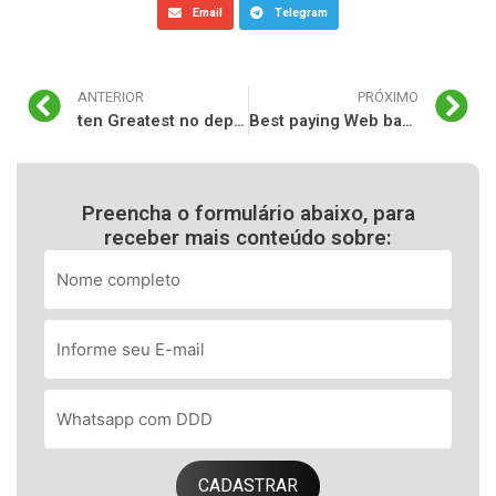
Email
Telegram
ANTERIOR
PRÓXIMO
ten Greatest no deposit casino 100 Free Spins Mobile Casinos and you may Apps the real deal Currency Game 2026
Best paying Web based casinos 2025: Casino Sites having Zinger Spins casino no deposit code High Earnings
Preencha o formulário abaixo, para
receber mais conteúdo sobre:
CADASTRAR